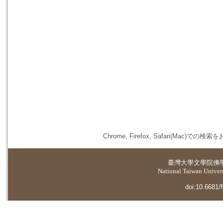
Chrome, Firefox, Safari(
臺灣大學
文學院佛
National Taiwan Universi
doi:10.6681