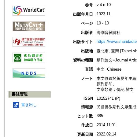
v.4 n.10
巻号
1923.11
出版年月日
10 - 10
ページ
出版者
海潮音雜誌社
https://www.shandaote
出版サイト
出版地
臺北市, 臺灣 [Taipei shi
資料の種類
期刊論文=Journal Artic
言語
中文=Chinese
ノート
本文收錄於黃夏年主編，20
原刊影印。
文章類別：傳記,雜文
書誌管理
ISSN
10152741 (P)
書き出し
情報源
民國佛教期刊文獻集成 v
385
ヒット数
2014.11.01
作成日
2022.02.14
更新日期