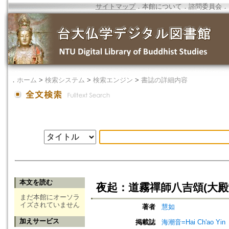
サイトマップ
．
本館について
．
諮問委員会
．
．
ホーム
>
検索システム
>
検索エンジン
>
書誌の詳細内容
本文を読む
夜起：道霧禪師八吉頌(大殿
まだ本館にオーソラ
イズされていません
著者
慧如
加えサービス
掲載誌
海潮音=Hai Ch'ao Yin