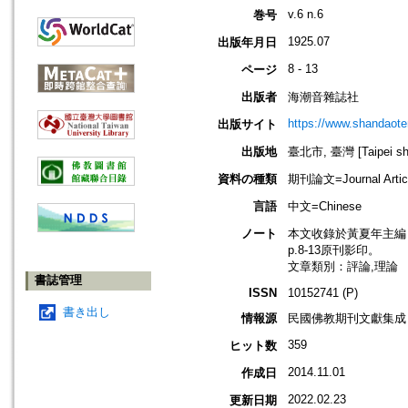
v.6 n.6
巻号
1925.07
出版年月日
8 - 13
ページ
出版者
海潮音雜誌社
https://www.shandaote
出版サイト
出版地
臺北市, 臺灣 [Taipei shi
資料の種類
期刊論文=Journal Artic
言語
中文=Chinese
ノート
本文收錄於黃夏年主編，20
p.8-13原刊影印。
文章類別：評論,理論
書誌管理
ISSN
10152741 (P)
書き出し
情報源
民國佛教期刊文獻集成 v
359
ヒット数
2014.11.01
作成日
2022.02.23
更新日期