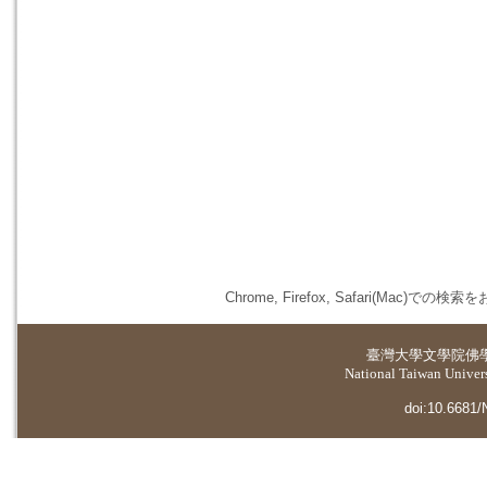
Chrome, Firefox, Safari(
臺灣大學
文學院佛
National Taiwan Universi
doi:10.6681