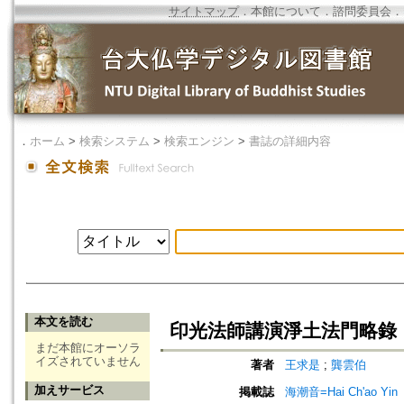
サイトマップ
．
本館について
．
諮問委員会
．
．
ホーム
>
検索システム
>
検索エンジン
>
書誌の詳細内容
本文を読む
印光法師講演淨土法門略錄
まだ本館にオーソラ
イズされていません
著者
王求是
;
龔雲伯
加えサービス
掲載誌
海潮音=Hai Ch'ao Yin