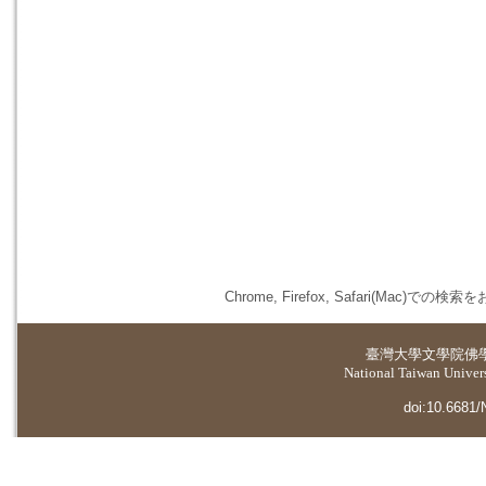
Chrome, Firefox, Safari(
臺灣大學
文學院佛
National Taiwan Universi
doi:10.6681