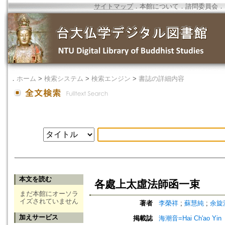
サイトマップ
．
本館について
．
諮問委員会
．
．
ホーム
>
検索システム
>
検索エンジン
>
書誌の詳細内容
本文を読む
各處上太虛法師函一束
まだ本館にオーソラ
イズされていません
著者
李榮祥
;
蘇慧純
;
余旋
加えサービス
掲載誌
海潮音=Hai Ch'ao Yin