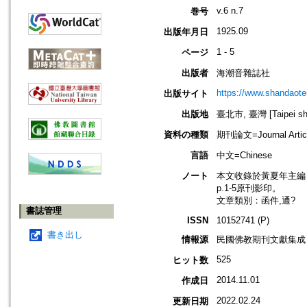
v.6 n.7
巻号
1925.09
出版年月日
1 - 5
ページ
出版者
海潮音雜誌社
https://www.shandaote
出版サイト
出版地
臺北市, 臺灣 [Taipei shi
資料の種類
期刊論文=Journal Artic
言語
中文=Chinese
ノート
本文收錄於黃夏年主編，20
p.1-5原刊影印。
文章類別：函件,通?
書誌管理
ISSN
10152741 (P)
書き出し
情報源
民國佛教期刊文獻集成 v
525
ヒット数
2014.11.01
作成日
2022.02.24
更新日期