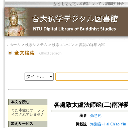
サイトマップ
．
本館について
．
諮問委員会
．
．
ホーム
>
検索システム
>
検索エンジン
>
書誌の詳細内容
本文を読む
各處致太虛法師函(二)南洋
まだ本館にオーソラ
イズされていません
著者
蘇慧純
加えサービス
掲載誌
海潮音=Hai Ch'ao Yin