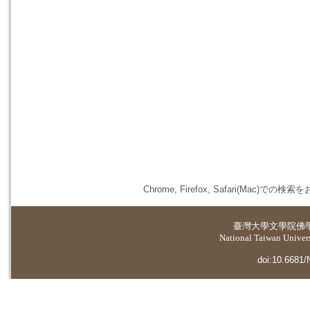
Chrome, Firefox, Safari(
臺灣大學
文學院佛
National Taiwan Universi
doi:10.6681