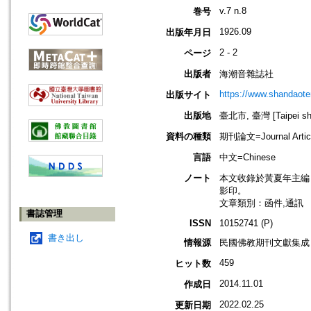
v.7 n.8
巻号
1926.09
出版年月日
2 - 2
ページ
出版者
海潮音雜誌社
https://www.shandaote
出版サイト
出版地
臺北市, 臺灣 [Taipei shi
資料の種類
期刊論文=Journal Artic
言語
中文=Chinese
ノート
本文收錄於黃夏年主編，20
影印。
文章類別：函件,通訊
書誌管理
ISSN
10152741 (P)
書き出し
情報源
民國佛教期刊文獻集成 v
459
ヒット数
2014.11.01
作成日
2022.02.25
更新日期