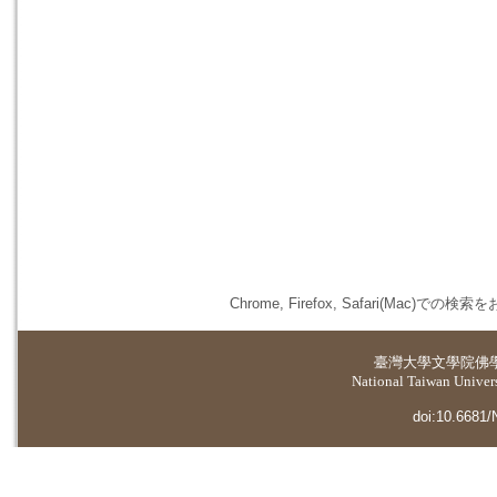
Chrome, Firefox, Safari(
臺灣大學
文學院佛
National Taiwan Universi
doi:10.6681