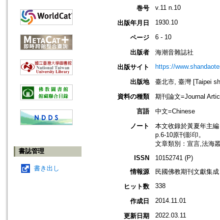
v.11 n.10
巻号
1930.10
出版年月日
6 - 10
ページ
出版者
海潮音雜誌社
https://www.shandaote
出版サイト
出版地
臺北市, 臺灣 [Taipei shi
資料の種類
期刊論文=Journal Artic
言語
中文=Chinese
ノート
本文收錄於黃夏年主編，20
p.6-10原刊影印。
文章類別：宣言,法海
書誌管理
ISSN
10152741 (P)
書き出し
情報源
民國佛教期刊文獻集成 v
338
ヒット数
2014.11.01
作成日
2022.03.11
更新日期