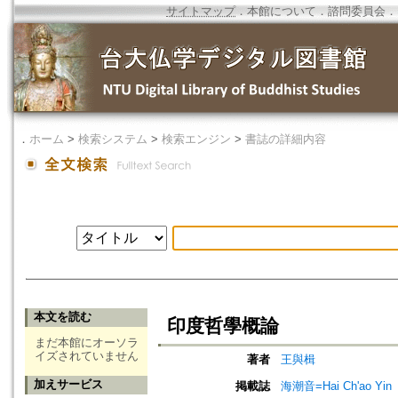
サイトマップ
．
本館について
．
諮問委員会
．
．
ホーム
>
検索システム
>
検索エンジン
>
書誌の詳細内容
本文を読む
印度哲學概論
まだ本館にオーソラ
イズされていません
著者
王與楫
加えサービス
掲載誌
海潮音=Hai Ch'ao Yin