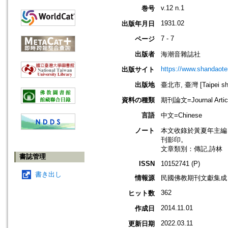
v.12 n.1
巻号
1931.02
出版年月日
7 - 7
ページ
出版者
海潮音雜誌社
https://www.shandaote
出版サイト
出版地
臺北市, 臺灣 [Taipei shi
資料の種類
期刊論文=Journal Artic
言語
中文=Chinese
ノート
本文收錄於黃夏年主編，20
刊影印。
文章類別：傳記,詩林
書誌管理
ISSN
10152741 (P)
書き出し
情報源
民國佛教期刊文獻集成 v
362
ヒット数
2014.11.01
作成日
2022.03.11
更新日期