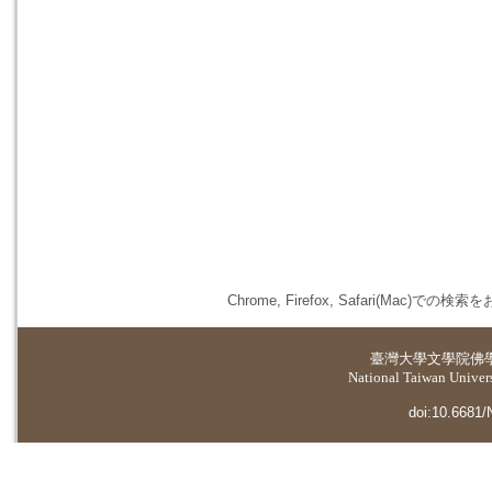
Chrome, Firefox, Safari(
臺灣大學
文學院佛
National Taiwan Universi
doi:10.6681