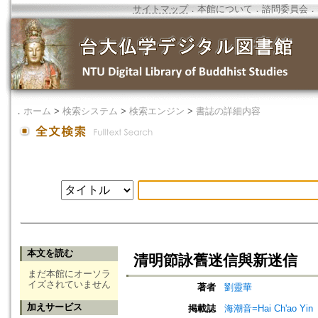
サイトマップ
．
本館について
．
諮問委員会
．
．
ホーム
>
検索システム
>
検索エンジン
>
書誌の詳細内容
本文を読む
清明節詠舊迷信與新迷信
まだ本館にオーソラ
イズされていません
著者
劉靈華
加えサービス
掲載誌
海潮音=Hai Ch'ao Yin