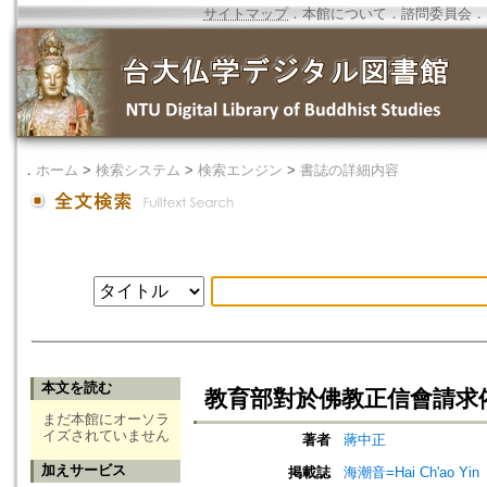
サイトマップ
．
本館について
．
諮問委員会
．
．
ホーム
>
検索システム
>
検索エンジン
>
書誌の詳細内容
本文を読む
教育部對於佛教正信會請求
まだ本館にオーソラ
イズされていません
著者
蔣中正
加えサービス
掲載誌
海潮音=Hai Ch'ao Yin