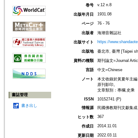
v.12 n.8
巻号
1931.08
出版年月日
76 - 76
ページ
出版者
海潮音雜誌社
https://www.shandaote
出版サイト
出版地
臺北市, 臺灣 [Taipei shi
資料の種類
期刊論文=Journal Artic
言語
中文=Chinese
ノート
本文收錄於黃夏年主編，20
原刊影印。
文章類別：專欄,史乘
書誌管理
ISSN
10152741 (P)
書き出し
情報源
民國佛教期刊文獻集成 v
367
ヒット数
2014.11.01
作成日
2022.03.11
更新日期