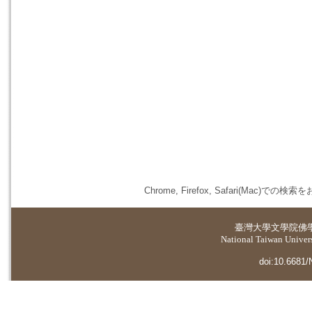
Chrome, Firefox, Safari(
臺灣大學
文學院佛
National Taiwan Universi
doi:10.6681