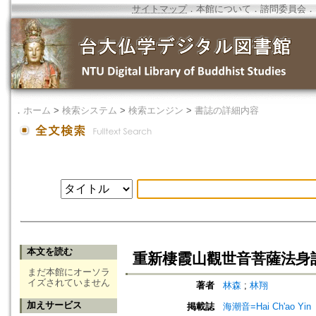
サイトマップ
．
本館について
．
諮問委員会
．
．
ホーム
>
検索システム
>
検索エンジン
>
書誌の詳細内容
本文を読む
重新棲霞山觀世音菩薩法身
まだ本館にオーソラ
イズされていません
著者
林森
;
林翔
加えサービス
掲載誌
海潮音=Hai Ch'ao Yin