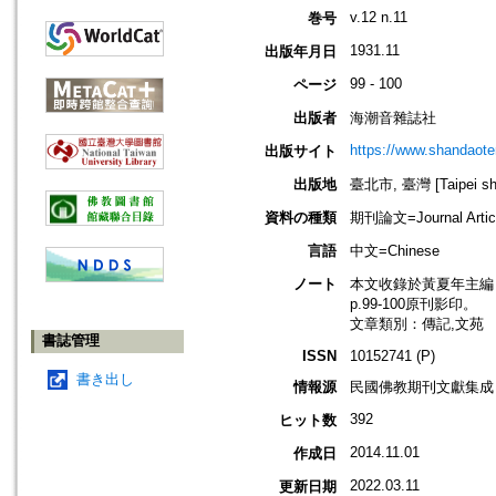
v.12 n.11
巻号
1931.11
出版年月日
99 - 100
ページ
出版者
海潮音雜誌社
https://www.shandaote
出版サイト
出版地
臺北市, 臺灣 [Taipei shi
資料の種類
期刊論文=Journal Artic
言語
中文=Chinese
ノート
本文收錄於黃夏年主編，20
p.99-100原刊影印。
文章類別：傳記,文苑
書誌管理
ISSN
10152741 (P)
書き出し
情報源
民國佛教期刊文獻集成 v
392
ヒット数
2014.11.01
作成日
2022.03.11
更新日期