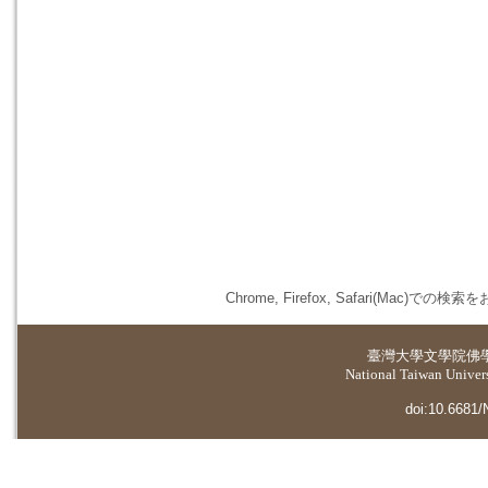
Chrome, Firefox, Safari(
臺灣大學
文學院佛
National Taiwan Universi
doi:10.6681