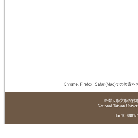
Chrome, Firefox, Safari(
臺灣大學
文學院佛
National Taiwan Universi
doi:10.6681