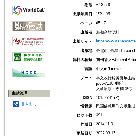
v.13 n.6
巻号
1932.06
出版年月日
65 - 71
ページ
出版者
海潮音雜誌社
https://www.shandaote
出版サイト
出版地
臺北市, 臺灣 [Taipei shi
資料の種類
期刊論文=Journal Artic
言語
中文=Chinese
ノート
本文收錄於黃夏年主編，20
p.65-71原刊影印。
文章類別：專欄,諸宗
書誌管理
ISSN
10152741 (P)
書き出し
情報源
民國佛教期刊文獻集成 v
391
ヒット数
2014.11.01
作成日
2022.03.17
更新日期