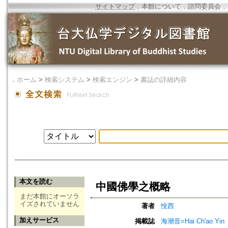
サイトマップ
．
本館について
．
諮問委員会
．
．
ホーム
>
検索システム
>
検索エンジン
>
書誌の詳細内容
本文を読む
中國佛學之概略
まだ本館にオーソラ
イズされていません
著者
悅西
加えサービス
掲載誌
海潮音=Hai Ch'ao Yin