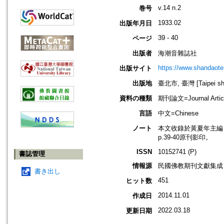
v.14 n.2
巻号
1933.02
出版年月日
39 - 40
ページ
出版者
海潮音雜誌社
https://www.shandaote
出版サイト
出版地
臺北市, 臺灣 [Taipei shi
資料の種類
期刊論文=Journal Artic
言語
中文=Chinese
ノート
本文收錄於黃夏年主編，20
p.39-40原刊影印。
ISSN
10152741 (P)
書誌管理
情報源
民國佛教期刊文獻集成 v
書き出し
451
ヒット数
2014.11.01
作成日
2022.03.18
更新日期