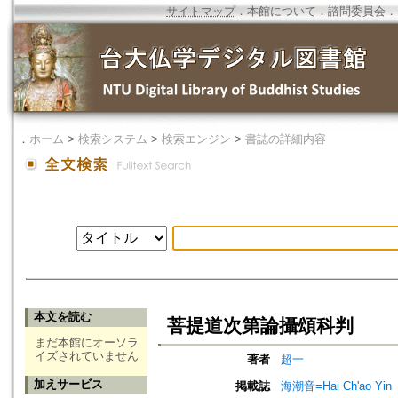
サイトマップ
．
本館について
．
諮問委員会
．
．
ホーム
>
検索システム
>
検索エンジン
>
書誌の詳細内容
本文を読む
菩提道次第論攝頌科判
まだ本館にオーソラ
イズされていません
著者
超一
加えサービス
掲載誌
海潮音=Hai Ch'ao Yin