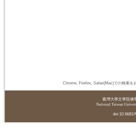
Chrome, Firefox, Safari(
臺灣大學
文學院佛
National Taiwan Universi
doi:10.6681