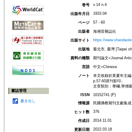
v.14 n.4
巻号
1933.04
出版年月日
57 - 60
ページ
出版者
海潮音雜誌社
https://www.shandaote
出版サイト
出版地
臺北市, 臺灣 [Taipei shi
資料の種類
期刊論文=Journal Artic
言語
中文=Chinese
ノート
本文收錄於黃夏年主編，20
p.57-60原刊影印。
文章類別：專欄,學僧
書誌管理
ISSN
10152741 (P)
書き出し
情報源
民國佛教期刊文獻集成 v
376
ヒット数
2014.11.01
作成日
2022.03.18
更新日期