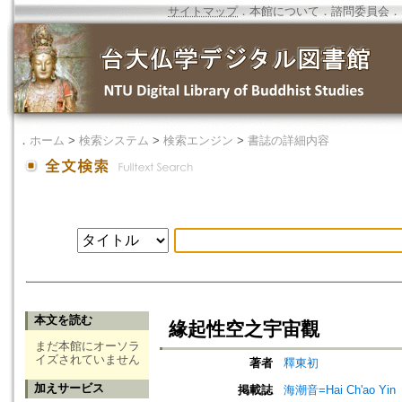
サイトマップ
．
本館について
．
諮問委員会
．
．
ホーム
>
検索システム
>
検索エンジン
>
書誌の詳細内容
本文を読む
緣起性空之宇宙觀
まだ本館にオーソラ
イズされていません
著者
釋東初
加えサービス
掲載誌
海潮音=Hai Ch'ao Yin