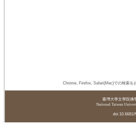
Chrome, Firefox, Safari(
臺灣大學
文學院佛
National Taiwan Universi
doi:10.6681