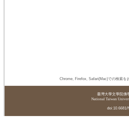
Chrome, Firefox, Safari(
臺灣大學
文學院佛
National Taiwan Universi
doi:10.6681