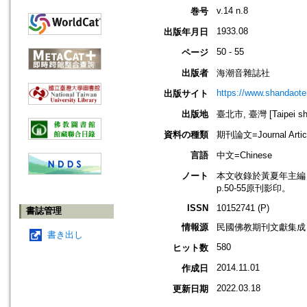
v.14 n.8
巻号
1933.08
出版年月日
50 - 55
ページ
出版者
海潮音雜誌社
https://www.shandaote
出版サイト
出版地
臺北市, 臺灣 [Taipei shi
資料の種類
期刊論文=Journal Artic
言語
中文=Chinese
ノート
本文收錄於黃夏年主編，20
p.50-55原刊影印。
ISSN
10152741 (P)
書誌管理
情報源
民國佛教期刊文獻集成 v
書き出し
580
ヒット数
2014.11.01
作成日
2022.03.18
更新日期