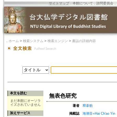
サイトマップ
．
本館について
．
諮問委員会
．
．
ホーム
>
検索システム
>
検索エンジン
>
書誌の詳細内容
本文を読む
無表色研究
まだ本館にオーソラ
イズされていません
著者
釋葦舫
加えサービス
掲載誌
海潮音=Hai Ch'ao Yin