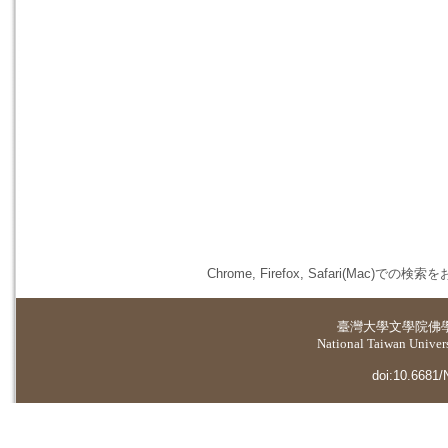
Chrome, Firefox, Safari(
臺灣大學
文學院佛
National Taiwan Universi
doi:10.6681