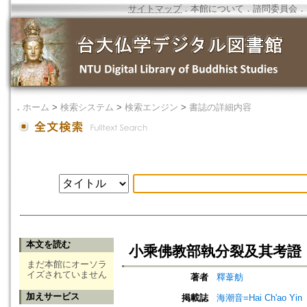
サイトマップ
．
本館について
．
諮問委員会
．
．
ホーム
>
検索システム
>
検索エンジン
>
書誌の詳細内容
本文を読む
小乘佛教部執分裂及其考證
まだ本館にオーソラ
イズされていません
著者
釋葦舫
加えサービス
掲載誌
海潮音=Hai Ch'ao Yin