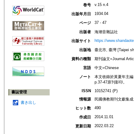
v.15 n.4
巻号
1934.04
出版年月日
37 - 47
ページ
出版者
海潮音雜誌社
https://www.shandaote
出版サイト
出版地
臺北市, 臺灣 [Taipei shi
資料の種類
期刊論文=Journal Artic
言語
中文=Chinese
ノート
本文收錄於黃夏年主編，20
p.37-47原刊影印。
ISSN
10152741 (P)
書誌管理
情報源
民國佛教期刊文獻集成 v
書き出し
490
ヒット数
2014.11.01
作成日
2022.03.22
更新日期