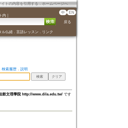
サイトの内容を引用する
．
ホームページへ
中
EN
ト内
｜
戻る
タル仏経
言語レッスン
リンク
．
．
．
検索履歴
．
説明
法鼓文理學院 http://www.dila.edu.tw/
です