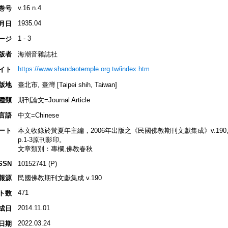
v.16 n.4
巻号
1935.04
月日
1 - 3
ージ
版者
海潮音雜誌社
https://www.shandaotemple.org.tw/index.htm
イト
版地
臺北市, 臺灣 [Taipei shih, Taiwan]
種類
期刊論文=Journal Article
言語
中文=Chinese
ート
本文收錄於黃夏年主編，2006年出版之《民國佛教期刊文獻集成》v.190, p.13
p.1-3原刊影印。
文章類別：專欄,佛教春秋
SSN
10152741 (P)
報源
民國佛教期刊文獻集成 v.190
471
ト数
2014.11.01
成日
2022.03.24
日期