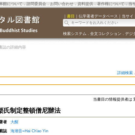
本館について
．
諮問委員会
．
お問い合わせ
．
資料提供
．
著作権について
．
当
｜
書目
｜
仏学著者データベース
｜
当サイ
検索システム
全文コレクション
デジ
．
．
書誌の詳細内容
詳細検索
当書目の情報提供者は
榘氏制定整頓僧尼辦法
著者
大醒
載誌
海潮音=Hai Ch'ao Yin