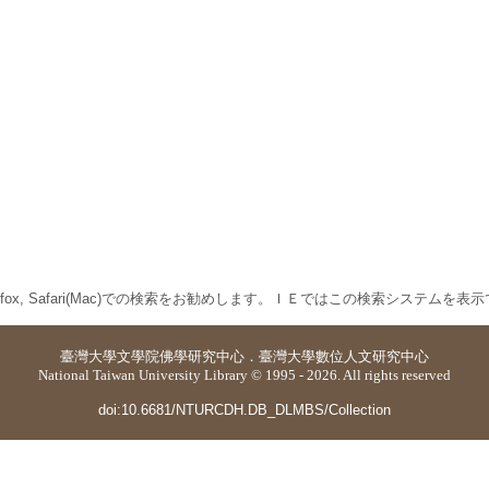
 Firefox, Safari(Mac)での検索をお勧めします。ＩＥではこの検索システムを
臺灣大學
文學院佛學研究中心
．
臺灣大學數位人文研究中心
National Taiwan University Library © 1995 - 2026. All rights reserved
doi:10.6681/NTURCDH.DB_DLMBS/Collection