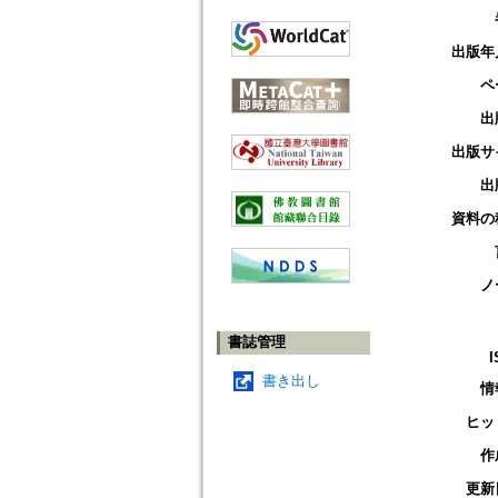
出版年
ペ
出
出版サ
出
資料の
ノ
書誌管理
I
書き出し
情
ヒッ
作
更新