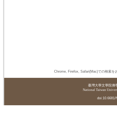
Chrome, Firefox, Safari(
臺灣大學
文學院佛
National Taiwan Universi
doi:10.6681