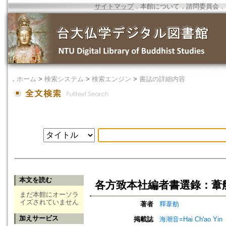
サイトマップ
．
本館について
．
諮問委員会
．
．
ホーム
>
検索システム
>
検索エンジン
>
書誌の詳細内容
本文を読む
各方致本社編者書選錄：葦
まだ本館にオーソラ
イズされていません
著者
釋葦舫
加えサービス
掲載誌
海潮音=Hai Ch'ao Yin