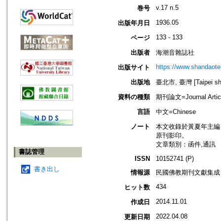
v.17 n.5
巻号
1936.05
出版年月日
133 - 133
ページ
出版者
海潮音雜誌社
https://www.shandaote
出版サイト
出版地
臺北市, 臺灣 [Taipei shi
資料の種類
期刊論文=Journal Artic
言語
中文=Chinese
ノート
本文收錄於黃夏年主編，20
原刊影印。
文章類別：函件,通訊
書誌管理
ISSN
10152741 (P)
書き出し
情報源
民國佛教期刊文獻集成 v
434
ヒット数
2014.11.01
作成日
2022.04.08
更新日期