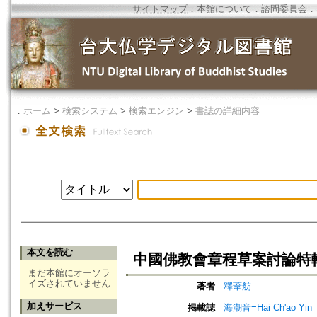
サイトマップ
．
本館について
．
諮問委員会
．
．
ホーム
>
検索システム
>
検索エンジン
>
書誌の詳細内容
本文を読む
中國佛教會章程草案討論特
まだ本館にオーソラ
イズされていません
著者
釋葦舫
加えサービス
掲載誌
海潮音=Hai Ch'ao Yin