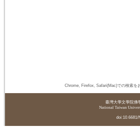
Chrome, Firefox, Safari(
臺灣大學
文學院佛
National Taiwan Universi
doi:10.6681