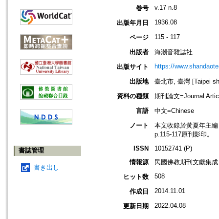
v.17 n.8
巻号
1936.08
出版年月日
115 - 117
ページ
出版者
海潮音雜誌社
https://www.shandaote
出版サイト
出版地
臺北市, 臺灣 [Taipei shi
資料の種類
期刊論文=Journal Artic
言語
中文=Chinese
ノート
本文收錄於黃夏年主編，20
p.115-117原刊影印。
ISSN
10152741 (P)
書誌管理
情報源
民國佛教期刊文獻集成 v
書き出し
508
ヒット数
2014.11.01
作成日
2022.04.08
更新日期