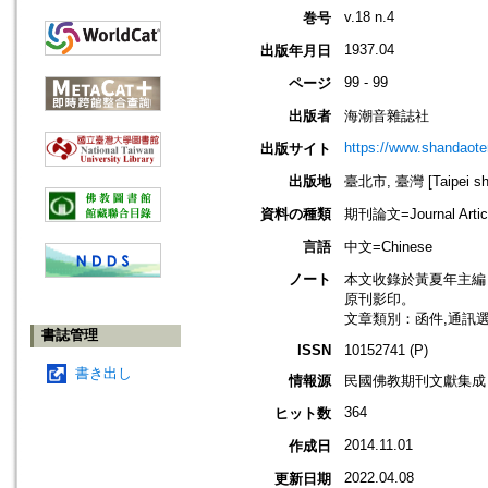
v.18 n.4
巻号
1937.04
出版年月日
99 - 99
ページ
出版者
海潮音雜誌社
https://www.shandaote
出版サイト
出版地
臺北市, 臺灣 [Taipei shi
資料の種類
期刊論文=Journal Artic
言語
中文=Chinese
ノート
本文收錄於黃夏年主編，20
原刊影印。
文章類別：函件,通訊
書誌管理
ISSN
10152741 (P)
書き出し
情報源
民國佛教期刊文獻集成 v
364
ヒット数
2014.11.01
作成日
2022.04.08
更新日期