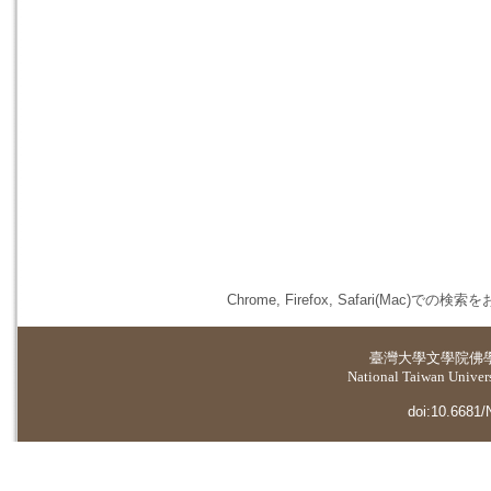
Chrome, Firefox, Safari(
臺灣大學
文學院佛
National Taiwan Universi
doi:10.6681