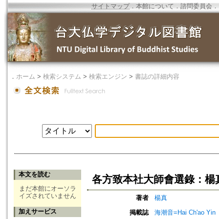
サイトマップ
．
本館について
．
諮問委員会
．
．
ホーム
>
検索システム
>
検索エンジン
>
書誌の詳細内容
本文を読む
各方致本社大師會選錄：楊
まだ本館にオーソラ
イズされていません
著者
楊真
加えサービス
掲載誌
海潮音=Hai Ch'ao Yin