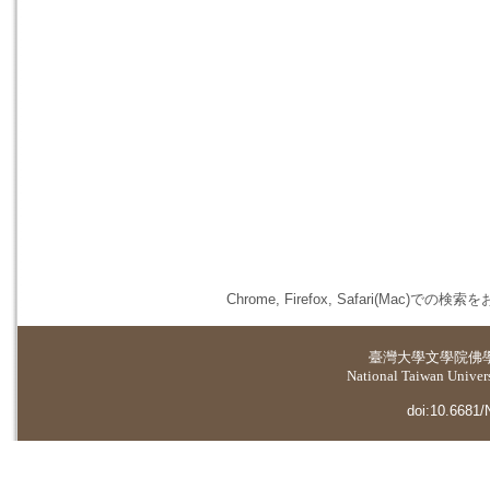
Chrome, Firefox, Safari(
臺灣大學
文學院佛
National Taiwan Universi
doi:10.6681