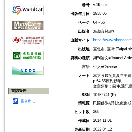
v.19 n.5
巻号
1938.05
出版年月日
64 - 65
ページ
出版者
海潮音雜誌社
https://www.shandaote
出版サイト
出版地
臺北市, 臺灣 [Taipei shi
資料の種類
期刊論文=Journal Artic
言語
中文=Chinese
ノート
本文收錄於黃夏年主編，20
p.64-65原刊影印。
文章類別：函件,通訊
書誌管理
ISSN
10152741 (P)
書き出し
情報源
民國佛教期刊文獻集成 v
368
ヒット数
2014.11.01
作成日
2022.04.12
更新日期