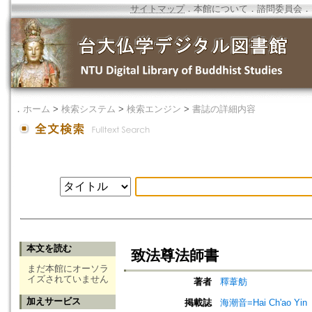
サイトマップ
．
本館について
．
諮問委員会
．
．
ホーム
>
検索システム
>
検索エンジン
>
書誌の詳細内容
本文を読む
致法尊法師書
まだ本館にオーソラ
イズされていません
著者
釋葦舫
加えサービス
掲載誌
海潮音=Hai Ch'ao Yin