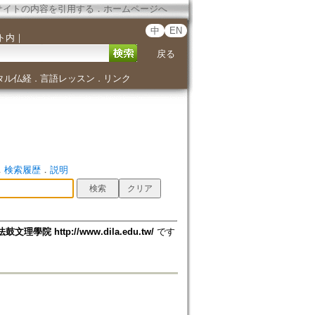
サイトの内容を引用する
．
ホームページへ
中
EN
ト内
｜
戻る
タル仏経
言語レッスン
リンク
．
．
．
検索履歴
．
説明
法鼓文理學院 http://www.dila.edu.tw/
です