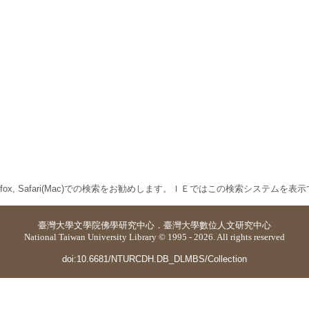
 Firefox, Safari(Mac)での検索をお勧めします。ＩＥではこの検索システムを
臺灣大學
文學院佛學研究中心
．
臺灣大學數位人文研究中心
National Taiwan University Library © 1995 - 2026. All rights reserved
doi:10.6681/NTURCDH.DB_DLMBS/Collection