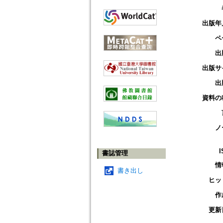
出版年
ペ
出
出版サ
出
資料の
ノ
I
書誌管理
情
書き出し
ヒッ
作
更新