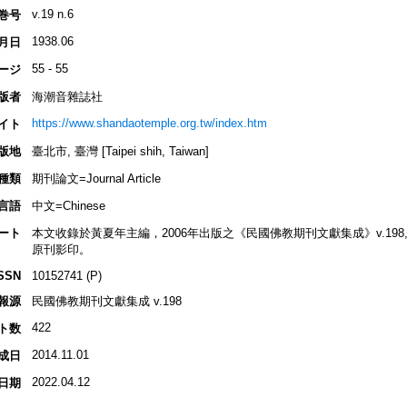
v.19 n.6
巻号
1938.06
月日
55 - 55
ージ
版者
海潮音雜誌社
https://www.shandaotemple.org.tw/index.htm
イト
版地
臺北市, 臺灣 [Taipei shih, Taiwan]
種類
期刊論文=Journal Article
言語
中文=Chinese
ート
本文收錄於黃夏年主編，2006年出版之《民國佛教期刊文獻集成》v.198, p.41
原刊影印。
SSN
10152741 (P)
報源
民國佛教期刊文獻集成 v.198
422
ト数
2014.11.01
成日
2022.04.12
日期