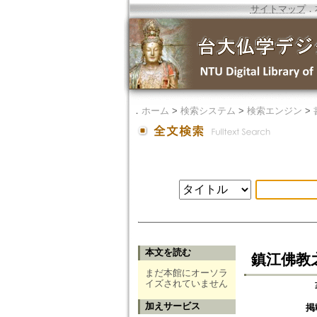
サイトマップ
．
．
ホーム
>
検索システム
>
検索エンジン
>
本文を読む
鎮江佛教
まだ本館にオーソラ
イズされていません
加えサービス
掲