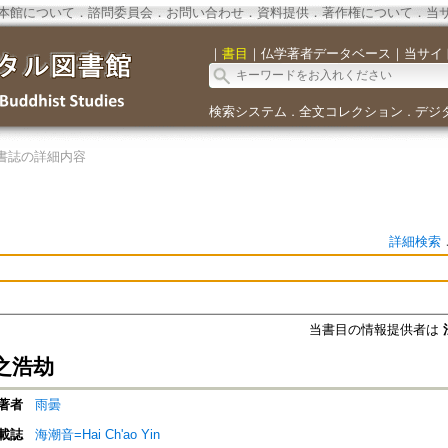
本館について
．
諮問委員会
．
お問い合わせ
．
資料提供
．
著作権について
．
当
｜
書目
｜
仏学著者データベース
｜
当サイ
検索システム
全文コレクション
デジ
．
．
書誌の詳細内容
詳細検索
当書目の情報提供者は
之浩劫
著者
雨曇
載誌
海潮音=Hai Ch'ao Yin