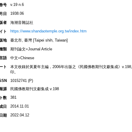
v.19 n.6
巻号
1938.06
月日
版者
海潮音雜誌社
https://www.shandaotemple.org.tw/index.htm
イト
版地
臺北市, 臺灣 [Taipei shih, Taiwan]
種類
期刊論文=Journal Article
言語
中文=Chinese
ート
本文收錄於黃夏年主編，2006年出版之《民國佛教期刊文獻集成》v.198, p.
印。
SSN
10152741 (P)
報源
民國佛教期刊文獻集成 v.198
381
ト数
2014.11.01
成日
2022.04.12
日期