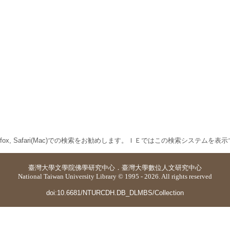
 Firefox, Safari(Mac)での検索をお勧めします。ＩＥではこの検索システムを
臺灣大學
文學院佛學研究中心
．
臺灣大學數位人文研究中心
National Taiwan University Library © 1995 - 2026. All rights reserved
doi:10.6681/NTURCDH.DB_DLMBS/Collection