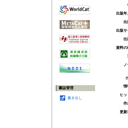
出版年
出
出版サ
出
資料の
ノ
I
情
書誌管理
ヒッ
書き出し
作
更新