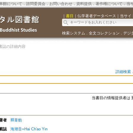
本館について
．
諮問委員会
．
お問い合わせ
．
資料提供
．
著作権について
．
当
｜
書目
｜
仏学著者データベース
｜
当サイ
検索システム
全文コレクション
デジ
．
．
書誌の詳細内容
詳細検索
当書目の情報提供者は
著者
釋葦舫
載誌
海潮音=Hai Ch'ao Yin