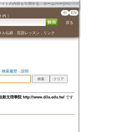
サイトの内容を引用する
．
ホームページへ
中
EN
ト内
｜
戻る
タル仏経
言語レッスン
リンク
．
．
．
検索履歴
．
説明
法鼓文理學院 http://www.dila.edu.tw/
です