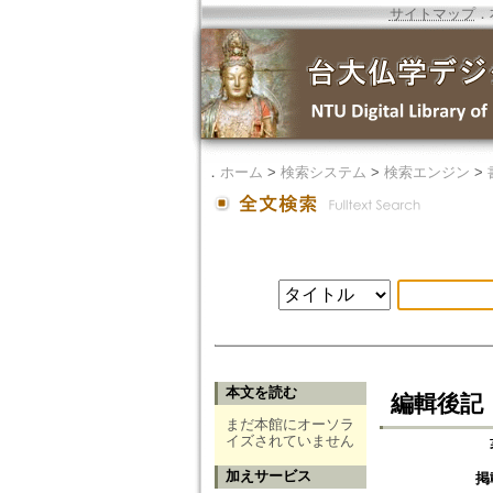
サイトマップ
．
．
ホーム
>
検索システム
>
検索エンジン
>
本文を読む
編輯後記
まだ本館にオーソラ
イズされていません
加えサービス
掲