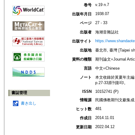
v.19 n.7
巻号
1938.07
出版年月日
27 - 33
ページ
出版者
海潮音雜誌社
https://www.shandaote
出版サイト
出版地
臺北市, 臺灣 [Taipei shi
資料の種類
期刊論文=Journal Artic
言語
中文=Chinese
ノート
本文收錄於黃夏年主編，20
p.27-33原刊影印。
ISSN
10152741 (P)
書誌管理
情報源
民國佛教期刊文獻集成 v
書き出し
481
ヒット数
2014.11.01
作成日
2022.04.12
更新日期