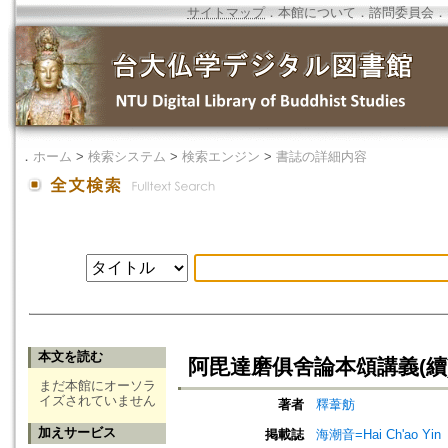
サイトマップ
．
本館について
．
諮問委員会
．
．
ホーム
>
検索システム
>
検索エンジン
>
書誌の詳細内容
本文を読む
阿毘達磨俱舍論本頌講義(續
まだ本館にオーソラ
イズされていません
著者
釋葦舫
加えサービス
掲載誌
海潮音=Hai Ch'ao Yin