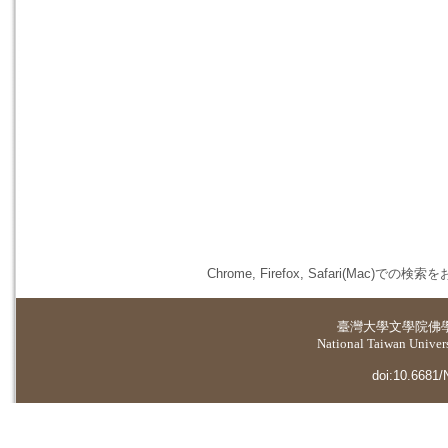
Chrome, Firefox, Safari(
臺灣大學
文學院佛
National Taiwan Universi
doi:10.6681