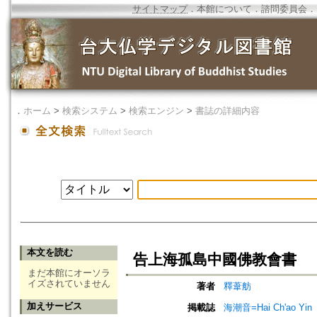
サイトマップ
．
本館について
．
諮問委員会
．
．
ホーム
>
検索システム
>
検索エンジン
>
書誌の詳細内容
本文を読む
告上海孤島中國佛教會書
まだ本館にオーソラ
イズされていません
著者
釋葦舫
加えサービス
掲載誌
海潮音=Hai Ch'ao Yin