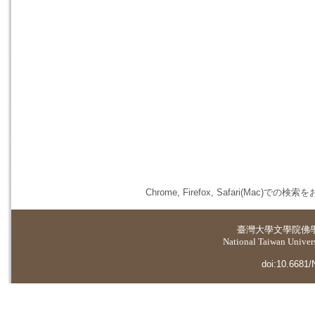
Chrome, Firefox, Safari(
臺灣大學
文學院佛
National Taiwan Universi
doi:10.6681