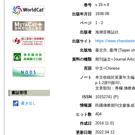
v.19 n.8
巻号
1938.08
出版年月日
1 - 2
ページ
出版者
海潮音雜誌社
https://www.shandaote
出版サイト
出版地
臺北市, 臺灣 [Taipei shi
資料の種類
期刊論文=Journal Artic
言語
中文=Chinese
ノート
本文收錄於黃夏年主編，20
p.1-2原刊影印。
文章類別：專欄,佛教
書誌管理
ISSN
10152741 (P)
書き出し
情報源
民國佛教期刊文獻集成 v
404
ヒット数
2014.11.01
作成日
2022.04.12
更新日期