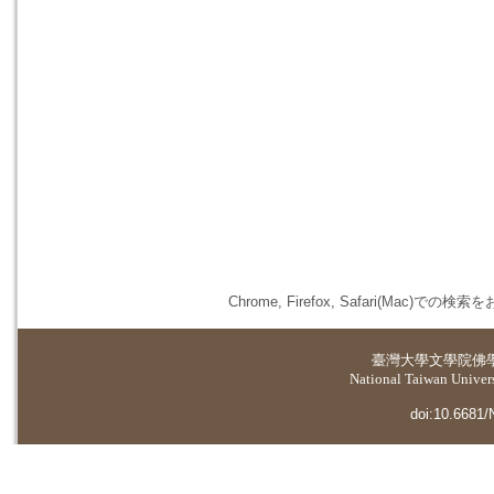
Chrome, Firefox, Safari(
臺灣大學
文學院佛
National Taiwan Universi
doi:10.6681