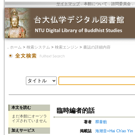
サイトマップ
．
本館について
．
諮問委員会
．
．
ホーム
>
検索システム
>
検索エンジン
>
書誌の詳細内容
本文を読む
臨時編者的話
まだ本館にオーソラ
イズされていません
著者
釋葦舫
加えサービス
掲載誌
海潮音=Hai Ch'ao Yin