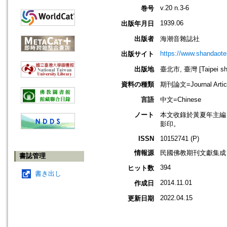
v.20 n.3-6
巻号
1939.06
出版年月日
出版者
海潮音雜誌社
https://www.shandaote
出版サイト
出版地
臺北市, 臺灣 [Taipei shi
資料の種類
期刊論文=Journal Artic
言語
中文=Chinese
ノート
本文收錄於黃夏年主編，20
影印。
ISSN
10152741 (P)
情報源
民國佛教期刊文獻集成 v
書誌管理
394
ヒット数
書き出し
2014.11.01
作成日
2022.04.15
更新日期