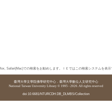
 Firefox, Safari(Mac)での検索をお勧めします。ＩＥではこの検索システムを
臺灣大學
文學院佛學研究中心
．
臺灣大學數位人文研究中心
National Taiwan University Library © 1995 - 2026. All rights reserved
doi:10.6681/NTURCDH.DB_DLMBS/Collection