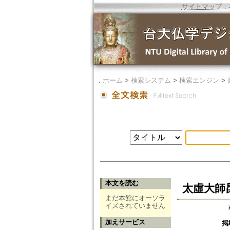
サイトマップ
．
．
ホーム
>
検索システム
>
検索エンジン
>
本文を読む
太虛大師
まだ本館にオーソラ
イズされていません
加えサービス
掲