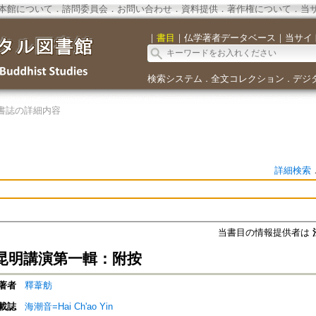
本館について
．
諮問委員会
．
お問い合わせ
．
資料提供
．
著作権について
．
当
｜
書目
｜
仏学著者データベース
｜
当サイ
検索システム
全文コレクション
デジ
．
．
書誌の詳細内容
詳細検索
当書目の情報提供者は
昆明講演第一輯：附按
著者
釋葦舫
載誌
海潮音=Hai Ch'ao Yin