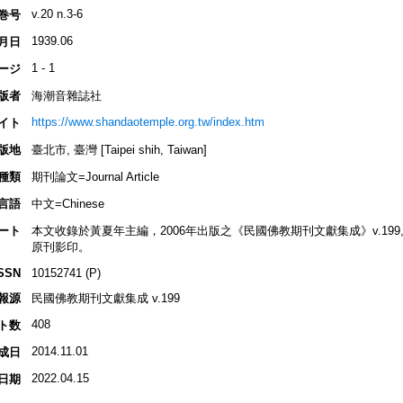
v.20 n.3-6
巻号
1939.06
月日
1 - 1
ージ
版者
海潮音雜誌社
https://www.shandaotemple.org.tw/index.htm
イト
版地
臺北市, 臺灣 [Taipei shih, Taiwan]
種類
期刊論文=Journal Article
言語
中文=Chinese
ート
本文收錄於黃夏年主編，2006年出版之《民國佛教期刊文獻集成》v.199, p.38
原刊影印。
SSN
10152741 (P)
報源
民國佛教期刊文獻集成 v.199
408
ト数
2014.11.01
成日
2022.04.15
日期