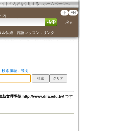
サイトの内容を引用する
．
ホームページへ
中
EN
ト内
｜
戻る
タル仏経
言語レッスン
リンク
．
．
．
検索履歴
．
説明
法鼓文理學院 http://www.dila.edu.tw/
です