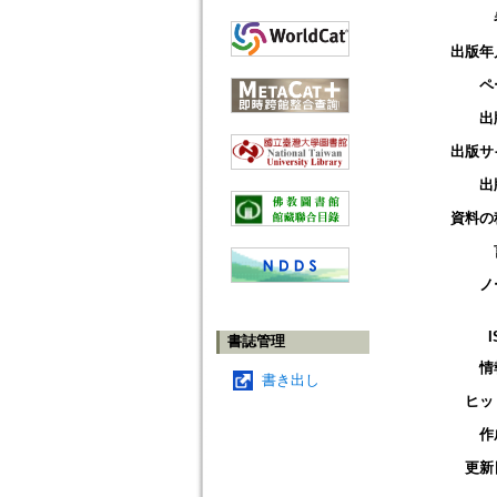
出版年
ペ
出
出版サ
出
資料の
ノ
I
書誌管理
情
書き出し
ヒッ
作
更新