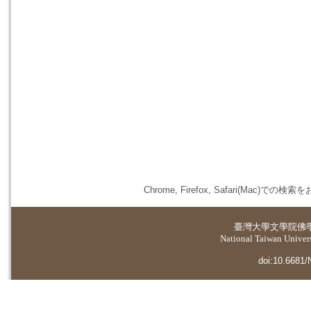
Chrome, Firefox, Safari(
臺灣大學
文學院佛
National Taiwan Universi
doi:10.6681