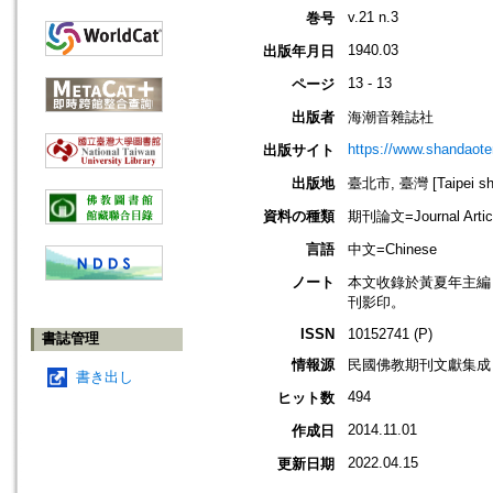
v.21 n.3
巻号
1940.03
出版年月日
13 - 13
ページ
出版者
海潮音雜誌社
https://www.shandaote
出版サイト
出版地
臺北市, 臺灣 [Taipei shi
資料の種類
期刊論文=Journal Artic
言語
中文=Chinese
ノート
本文收錄於黃夏年主編，20
刊影印。
ISSN
10152741 (P)
書誌管理
情報源
民國佛教期刊文獻集成 v
書き出し
494
ヒット数
2014.11.01
作成日
2022.04.15
更新日期