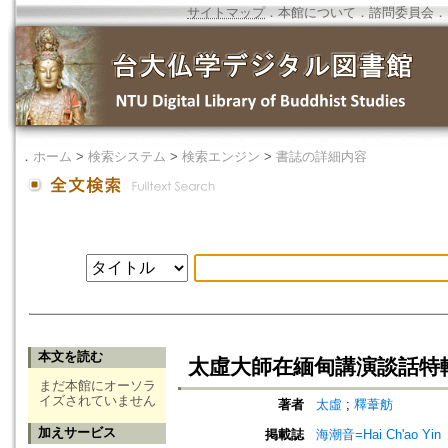
サイトマップ
．
本館について
．
諮問委員会
．
．
ホーム
>
検索システム
>
検索エンジン
>
書誌の詳細内容
本文を読む
太虛大師在緬甸講演談話特
まだ本館にオーソラ
イズされていません
著者
太虛
;
釋葦舫
加えサービス
掲載誌
海潮音=Hai Ch'ao Yin