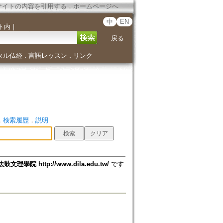
サイトの内容を引用する
．
ホームページへ
中
EN
ト内
｜
戻る
タル仏経
言語レッスン
リンク
．
．
．
検索履歴
．
説明
法鼓文理學院 http://www.dila.edu.tw/
です