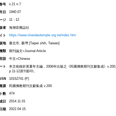
v.21 n.7
巻号
1940.07
月日
11 - 12
ージ
版者
海潮音雜誌社
https://www.shandaotemple.org.tw/index.htm
イト
版地
臺北市, 臺灣 [Taipei shih, Taiwan]
種類
期刊論文=Journal Article
言語
中文=Chinese
ート
本文收錄於黃夏年主編，2006年出版之《民國佛教期刊文獻集成》v.200, p.13
p.11-12原刊影印。
SSN
10152741 (P)
報源
民國佛教期刊文獻集成 v.200
474
ト数
2014.11.01
成日
2022.04.15
日期