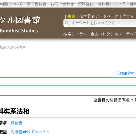
本館について
．
諮問委員会
．
お問い合わせ
．
資料提供
．
著作権について
．
当
｜
書目
｜
仏学著者データベース
｜
当サイ
検索システム
全文コレクション
デジ
．
．
書誌の詳細内容
詳細検索
当書目の情報提供者は
與奘系法相
著者
釋福善
載誌
海潮音=Hai Ch'ao Yin