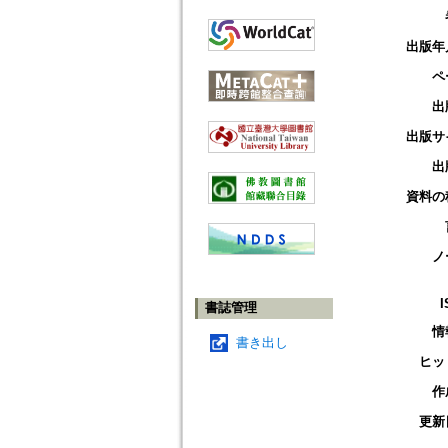
出版年
ペ
出
出版サ
出
資料の
ノ
I
書誌管理
情
書き出し
ヒッ
作
更新