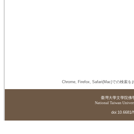
Chrome, Firefox, Safari(
臺灣大學
文學院佛
National Taiwan Universi
doi:10.6681