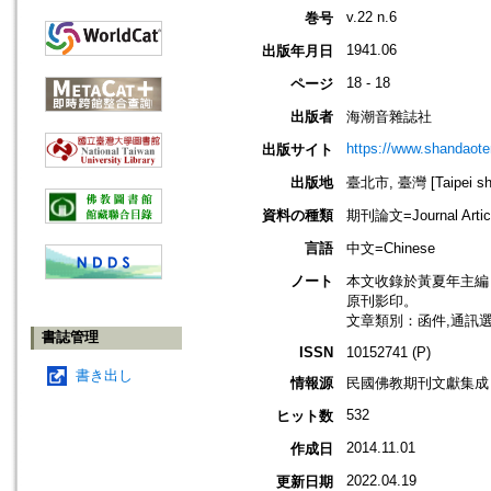
v.22 n.6
巻号
1941.06
出版年月日
18 - 18
ページ
出版者
海潮音雜誌社
https://www.shandaote
出版サイト
出版地
臺北市, 臺灣 [Taipei shi
資料の種類
期刊論文=Journal Artic
言語
中文=Chinese
ノート
本文收錄於黃夏年主編，20
原刊影印。
文章類別：函件,通訊
書誌管理
ISSN
10152741 (P)
書き出し
情報源
民國佛教期刊文獻集成 v
532
ヒット数
2014.11.01
作成日
2022.04.19
更新日期