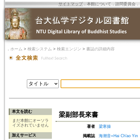
サイトマップ
．
本館について
．
諮問委員会
．
．
ホーム
>
検索システム
>
検索エンジン
>
書誌の詳細内容
本文を読む
梁副部長來書
まだ本館にオーソラ
イズされていません
著者
梁寒操
加えサービス
掲載誌
海潮音=Hai Ch'ao Yin