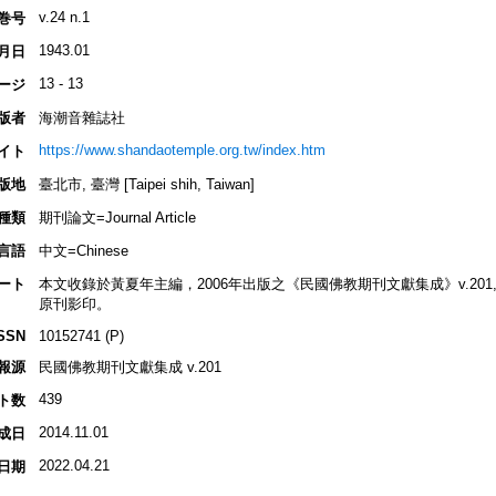
v.24 n.1
巻号
1943.01
月日
13 - 13
ージ
版者
海潮音雜誌社
https://www.shandaotemple.org.tw/index.htm
イト
版地
臺北市, 臺灣 [Taipei shih, Taiwan]
種類
期刊論文=Journal Article
言語
中文=Chinese
ート
本文收錄於黃夏年主編，2006年出版之《民國佛教期刊文獻集成》v.201, p.14
原刊影印。
SSN
10152741 (P)
報源
民國佛教期刊文獻集成 v.201
439
ト数
2014.11.01
成日
2022.04.21
日期