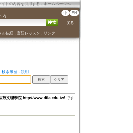
サイトの内容を引用する
．
ホームページへ
中
EN
ト内
｜
戻る
タル仏経
言語レッスン
リンク
．
．
．
検索履歴
．
説明
法鼓文理學院 http://www.dila.edu.tw/
です