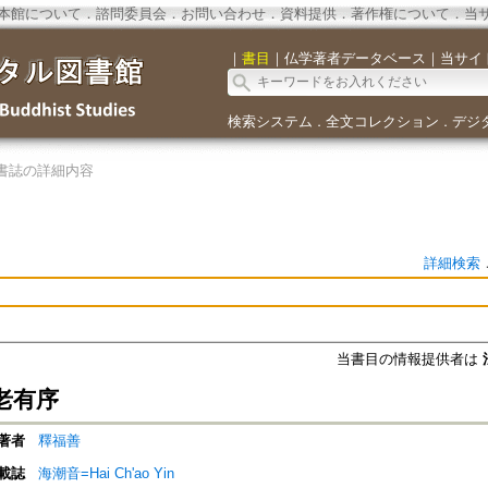
本館について
．
諮問委員会
．
お問い合わせ
．
資料提供
．
著作権について
．
当
｜
書目
｜
仏学著者データベース
｜
当サイ
検索システム
全文コレクション
デジ
．
．
書誌の詳細内容
詳細検索
当書目の情報提供者は
老有序
著者
釋福善
載誌
海潮音=Hai Ch'ao Yin