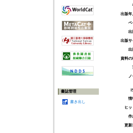
出版年
ペ
出
出版サ
出
資料の
ノ
I
書誌管理
情
書き出し
ヒッ
作
更新