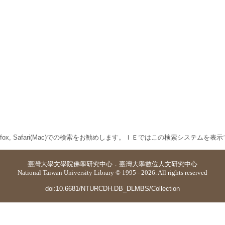
 Firefox, Safari(Mac)での検索をお勧めします。ＩＥではこの検索システムを
臺灣大學
文學院佛學研究中心
．
臺灣大學數位人文研究中心
National Taiwan University Library © 1995 - 2026. All rights reserved
doi:10.6681/NTURCDH.DB_DLMBS/Collection