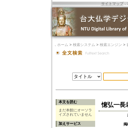
サイトマップ
．
．
ホーム
>
検索システム
>
検索エンジン
>
本文を読む
憶弘一長
まだ本館にオーソラ
イズされていません
加えサービス
掲