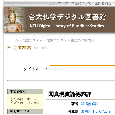
サイトマップ
．
本館について
．
諮問委員会
．
．
ホーム
>
検索システム
>
検索エンジン
>
書誌の詳細内容
本文を読む
閱真現實論德鈞評
まだ本館にオーソラ
イズされていません
著者
釋福善 (著)
加えサービス
掲載誌
海潮音=Hai Ch'ao Yin