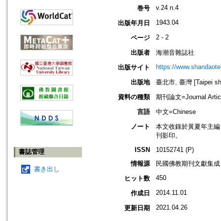
v.24 n.4
巻号
1943.04
出版年月日
2 - 2
ページ
出版者
海潮音雜誌社
https://www.shandaote
出版サイト
出版地
臺北市, 臺灣 [Taipei shi
資料の種類
期刊論文=Journal Artic
言語
中文=Chinese
ノート
本文收錄於黃夏年主編，20
刊影印。
ISSN
10152741 (P)
書誌管理
情報源
民國佛教期刊文獻集成 v
書き出し
450
ヒット数
2014.11.01
作成日
2021.04.26
更新日期