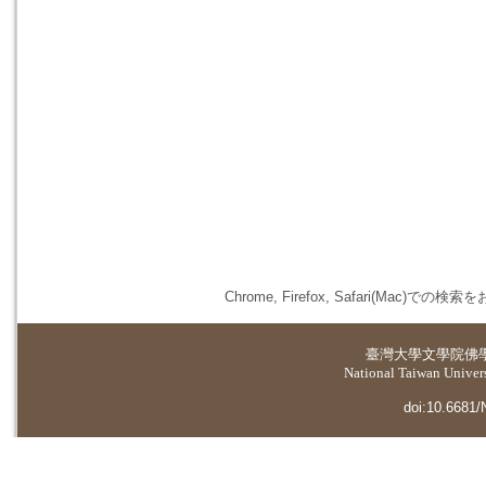
Chrome, Firefox, Safari(
臺灣大學
文學院佛
National Taiwan Universi
doi:10.6681