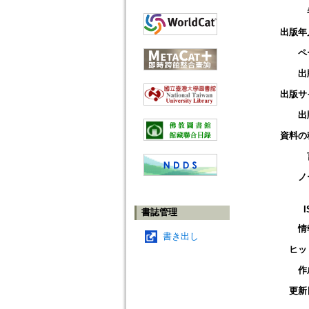
出版年
ペ
出
出版サ
出
資料の
ノ
I
書誌管理
情
書き出し
ヒッ
作
更新