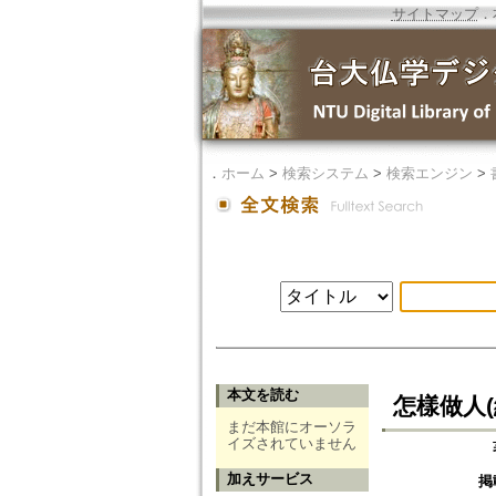
サイトマップ
．
．
ホーム
>
検索システム
>
検索エンジン
>
本文を読む
怎樣做人(
まだ本館にオーソラ
イズされていません
加えサービス
掲