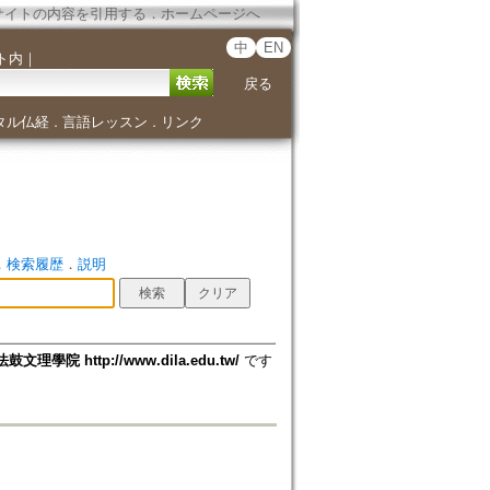
サイトの内容を引用する
．
ホームページへ
中
EN
ト内
｜
戻る
タル仏経
言語レッスン
リンク
．
．
．
検索履歴
．
説明
法鼓文理學院 http://www.dila.edu.tw/
です