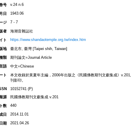
v.24 n.6
巻号
1943.06
月日
7 - 7
ージ
版者
海潮音雜誌社
https://www.shandaotemple.org.tw/index.htm
イト
版地
臺北市, 臺灣 [Taipei shih, Taiwan]
種類
期刊論文=Journal Article
言語
中文=Chinese
ート
本文收錄於黃夏年主編，2006年出版之《民國佛教期刊文獻集成》v.201, p.23
刊影印。
SSN
10152741 (P)
報源
民國佛教期刊文獻集成 v.201
440
ト数
2014.11.01
成日
2021.04.26
日期