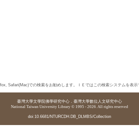
 Firefox, Safari(Mac)での検索をお勧めします。ＩＥではこの検索システムを
臺灣大學
文學院佛學研究中心
．
臺灣大學數位人文研究中心
National Taiwan University Library © 1995 - 2026. All rights reserved
doi:10.6681/NTURCDH.DB_DLMBS/Collection