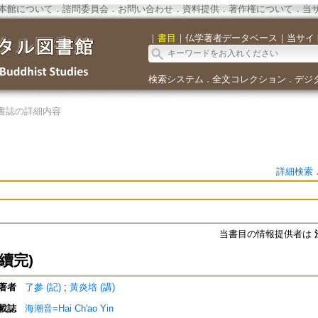
本館について
．
諮問委員会
．
お問い合わせ
．
資料提供
．
著作権について
．
当
｜
書目
｜
仏学著者データベース
｜
当サイ
検索システム
全文コレクション
デジ
．
．
書誌の詳細内容
詳細検索
当書目の情報提供者は
續完)
著者
了參 (記)
;
黃炎培 (講)
載誌
海潮音=Hai Ch'ao Yin