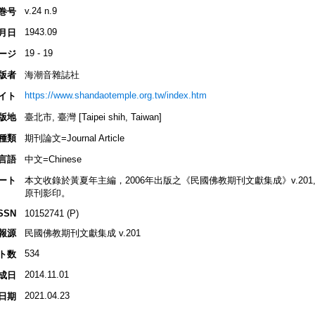
v.24 n.9
巻号
1943.09
月日
19 - 19
ージ
版者
海潮音雜誌社
https://www.shandaotemple.org.tw/index.htm
イト
版地
臺北市, 臺灣 [Taipei shih, Taiwan]
種類
期刊論文=Journal Article
言語
中文=Chinese
ート
本文收錄於黃夏年主編，2006年出版之《民國佛教期刊文獻集成》v.201, p.30
原刊影印。
SSN
10152741 (P)
報源
民國佛教期刊文獻集成 v.201
534
ト数
2014.11.01
成日
2021.04.23
日期