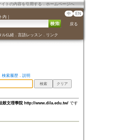
サイトの内容を引用する
．
ホームページへ
中
EN
ト内
｜
戻る
タル仏経
言語レッスン
リンク
．
．
．
検索履歴
．
説明
法鼓文理學院 http://www.dila.edu.tw/
です