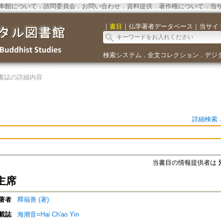
本館について
．
諮問委員会
．
お問い合わせ
．
資料提供
．
著作権について
．
当
｜
書目
｜
仏学著者データベース
｜
当サイ
検索システム
全文コレクション
デジ
．
．
書誌の詳細内容
詳細検索
当書目の情報提供者は
主席
著者
釋福善 (著)
載誌
海潮音=Hai Ch'ao Yin