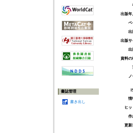
出版年
ペ
出
出版サ
出
資料の
ノ
I
書誌管理
情
書き出し
ヒッ
作
更新