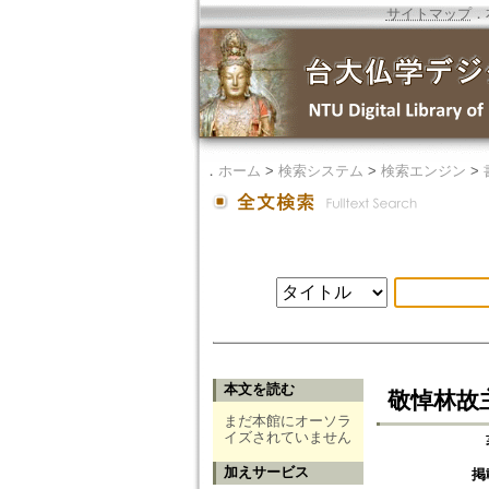
サイトマップ
．
．
ホーム
>
検索システム
>
検索エンジン
>
本文を読む
敬悼林故
まだ本館にオーソラ
イズされていません
加えサービス
掲