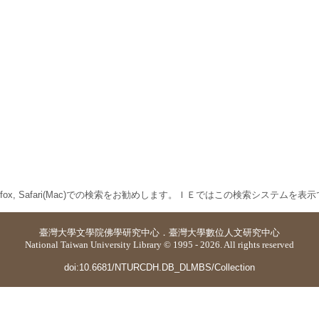
 Firefox, Safari(Mac)での検索をお勧めします。ＩＥではこの検索システムを
臺灣大學
文學院佛學研究中心
．
臺灣大學數位人文研究中心
National Taiwan University Library © 1995 - 2026. All rights reserved
doi:10.6681/NTURCDH.DB_DLMBS/Collection