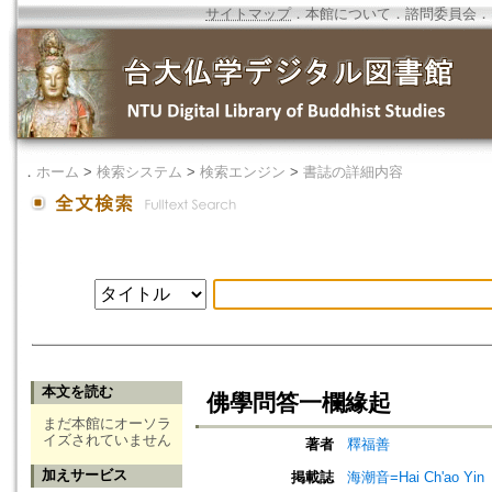
サイトマップ
．
本館について
．
諮問委員会
．
．
ホーム
>
検索システム
>
検索エンジン
>
書誌の詳細内容
本文を読む
佛學問答一欄緣起
まだ本館にオーソラ
イズされていません
著者
釋福善
加えサービス
掲載誌
海潮音=Hai Ch'ao Yin