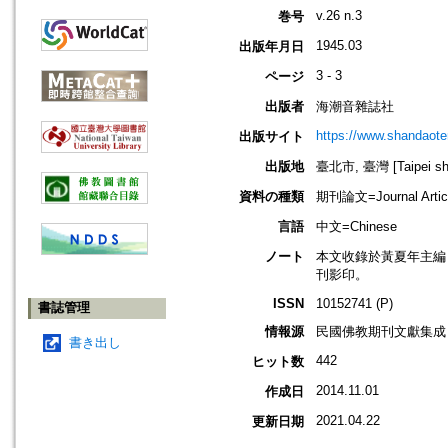
v.26 n.3
巻号
1945.03
出版年月日
3 - 3
ページ
出版者
海潮音雜誌社
https://www.shandaote
出版サイト
出版地
臺北市, 臺灣 [Taipei shi
資料の種類
期刊論文=Journal Artic
言語
中文=Chinese
ノート
本文收錄於黃夏年主編，20
刊影印。
ISSN
10152741 (P)
書誌管理
情報源
民國佛教期刊文獻集成 v
書き出し
442
ヒット数
2014.11.01
作成日
2021.04.22
更新日期