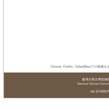
Chrome, Firefox, Safari(
臺灣大學
文學院佛
National Taiwan Universi
doi:10.6681