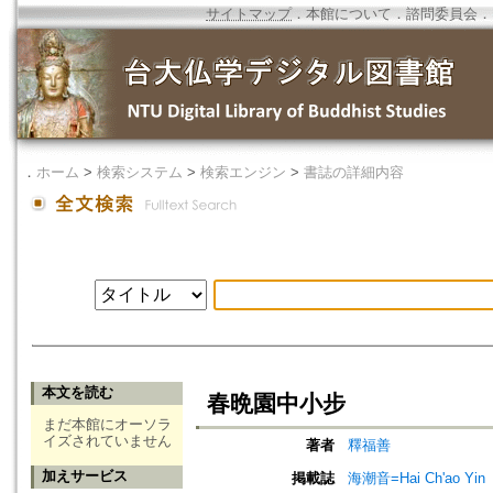
サイトマップ
．
本館について
．
諮問委員会
．
．
ホーム
>
検索システム
>
検索エンジン
>
書誌の詳細内容
本文を読む
春晩園中小步
まだ本館にオーソラ
イズされていません
著者
釋福善
加えサービス
掲載誌
海潮音=Hai Ch'ao Yin