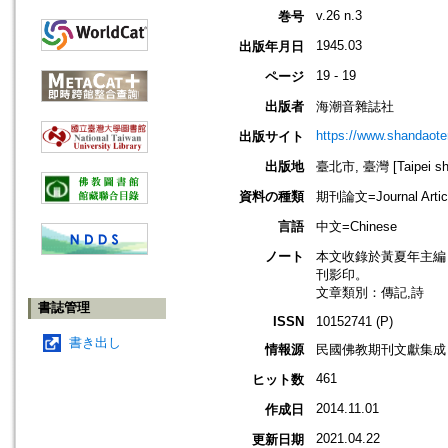
v.26 n.3
巻号
1945.03
出版年月日
19 - 19
ページ
出版者
海潮音雜誌社
https://www.shandaote
出版サイト
出版地
臺北市, 臺灣 [Taipei shi
資料の種類
期刊論文=Journal Artic
言語
中文=Chinese
ノート
本文收錄於黃夏年主編，20
刊影印。
文章類別：傳記,詩
書誌管理
ISSN
10152741 (P)
書き出し
情報源
民國佛教期刊文獻集成 v
461
ヒット数
2014.11.01
作成日
2021.04.22
更新日期