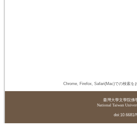
Chrome, Firefox, Safari(
臺灣大學
文學院佛
National Taiwan Universi
doi:10.6681