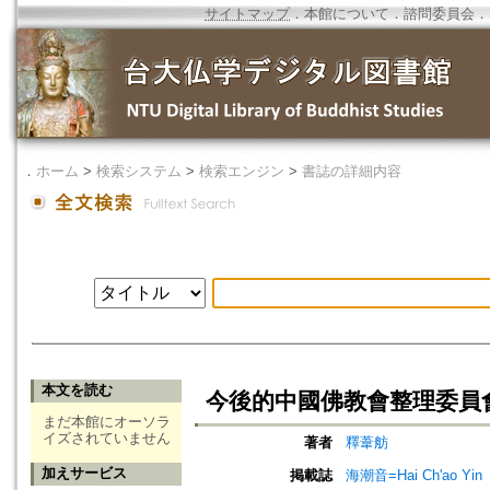
サイトマップ
．
本館について
．
諮問委員会
．
．
ホーム
>
検索システム
>
検索エンジン
>
書誌の詳細内容
本文を読む
今後的中國佛教會整理委員
まだ本館にオーソラ
イズされていません
著者
釋葦舫
加えサービス
掲載誌
海潮音=Hai Ch'ao Yin