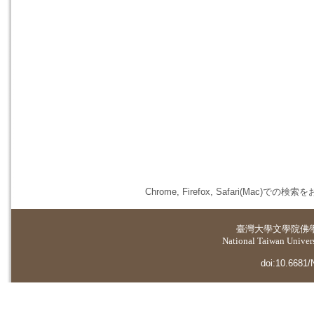
Chrome, Firefox, Safari(
臺灣大學
文學院佛
National Taiwan Universi
doi:10.6681