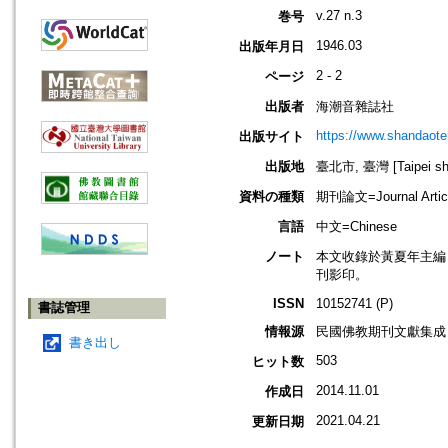
v.27 n.3
巻号
1946.03
出版年月日
2 - 2
ページ
出版者
海潮音雜誌社
https://www.shandaote
出版サイト
出版地
臺北市, 臺灣 [Taipei shi
資料の種類
期刊論文=Journal Artic
言語
中文=Chinese
ノート
本文收錄於黃夏年主編，20
刊影印。
ISSN
10152741 (P)
書誌管理
情報源
民國佛教期刊文獻集成 v
書き出し
503
ヒット数
2014.11.01
作成日
2021.04.21
更新日期