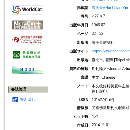
掲載誌
海潮音=Hai Ch'ao Yin
v.27 n.7
巻号
1946.07
出版年月日
32 - 32
ページ
出版者
海潮音雜誌社
https://www.shandaote
出版サイト
出版地
臺北市, 臺灣 [Taipei shi
資料の種類
期刊論文=Journal Artic
言語
中文=Chinese
ノート
本文收錄於黃夏年主編，20
書誌管理
原刊影印。
書き出し
ISSN
10152741 (P)
情報源
民國佛教期刊文獻集成 v
454
ヒット数
2014.11.01
作成日