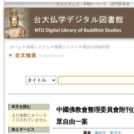
サイトマップ
．
本館について
．
諮問委員会
．
．
ホーム
>
検索システム
>
検索エンジン
>
書誌の詳細内容
本文を読む
中國佛教會整理委員會附刊
まだ本館にオーソラ
イズされていません
眾自由一案
加えサービス
著者
蔣中正
;
宋子文