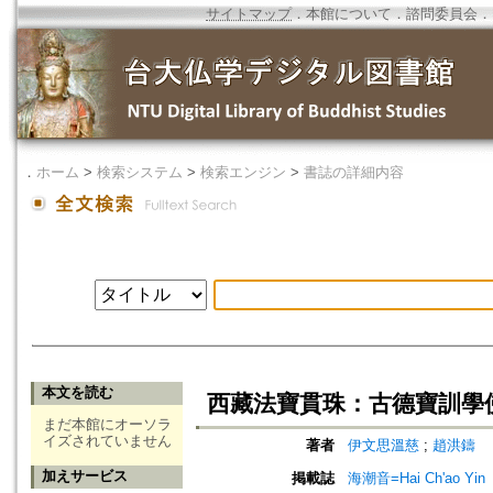
サイトマップ
．
本館について
．
諮問委員会
．
．
ホーム
>
検索システム
>
検索エンジン
>
書誌の詳細内容
本文を読む
西藏法寶貫珠：古德寶訓學
まだ本館にオーソラ
イズされていません
著者
伊文思溫慈
;
趙洪鑄
加えサービス
掲載誌
海潮音=Hai Ch'ao Yin