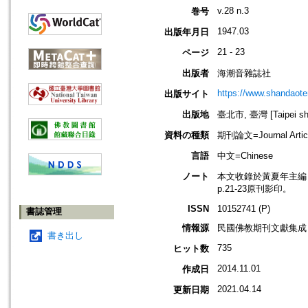
v.28 n.3
巻号
1947.03
出版年月日
21 - 23
ページ
出版者
海潮音雜誌社
https://www.shandaote
出版サイト
出版地
臺北市, 臺灣 [Taipei shi
資料の種類
期刊論文=Journal Artic
言語
中文=Chinese
ノート
本文收錄於黃夏年主編，20
p.21-23原刊影印。
ISSN
10152741 (P)
書誌管理
情報源
民國佛教期刊文獻集成 v
書き出し
735
ヒット数
2014.11.01
作成日
2021.04.14
更新日期