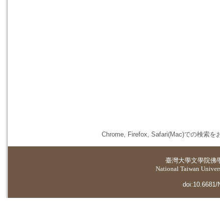
Chrome, Firefox, Safari(
臺灣大學
文學院佛
National Taiwan Universi
doi:10.6681