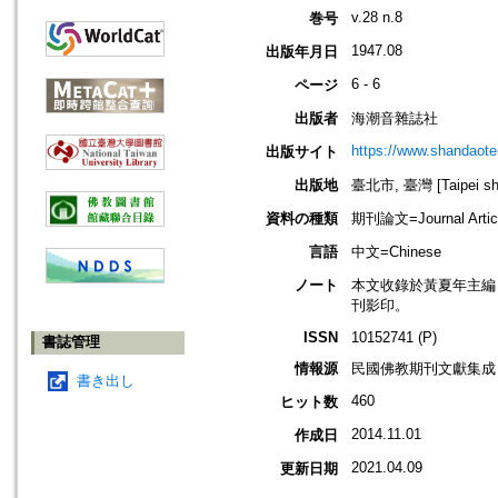
v.28 n.8
巻号
1947.08
出版年月日
6 - 6
ページ
出版者
海潮音雜誌社
https://www.shandaote
出版サイト
出版地
臺北市, 臺灣 [Taipei shi
資料の種類
期刊論文=Journal Artic
言語
中文=Chinese
ノート
本文收錄於黃夏年主編，20
刊影印。
ISSN
10152741 (P)
書誌管理
情報源
民國佛教期刊文獻集成 v
書き出し
460
ヒット数
2014.11.01
作成日
2021.04.09
更新日期