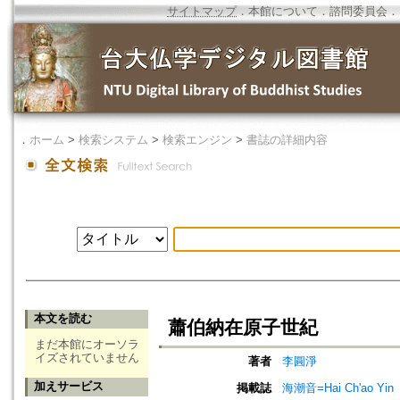
サイトマップ
．
本館について
．
諮問委員会
．
．
ホーム
>
検索システム
>
検索エンジン
>
書誌の詳細内容
本文を読む
蕭伯納在原子世紀
まだ本館にオーソラ
イズされていません
著者
李圓淨
加えサービス
掲載誌
海潮音=Hai Ch'ao Yin