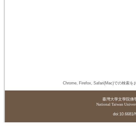
Chrome, Firefox, Safari(
臺灣大學
文學院佛
National Taiwan Universi
doi:10.6681