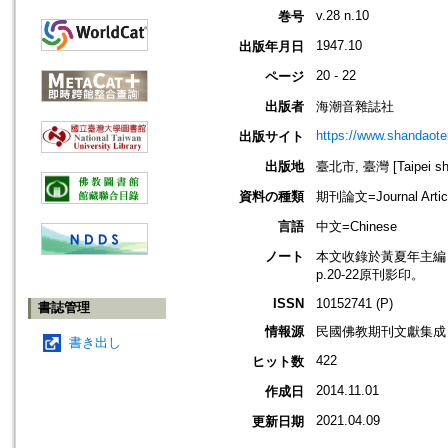
v.28 n.10
巻号
1947.10
出版年月日
20 - 22
ページ
出版者
海潮音雜誌社
https://www.shandaote
出版サイト
出版地
臺北市, 臺灣 [Taipei shi
資料の種類
期刊論文=Journal Artic
言語
中文=Chinese
ノート
本文收錄於黃夏年主編，20
p.20-22原刊影印。
ISSN
10152741 (P)
書誌管理
情報源
民國佛教期刊文獻集成 v
書き出し
422
ヒット数
2014.11.01
作成日
2021.04.09
更新日期