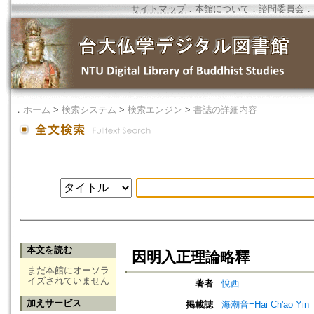
サイトマップ
．
本館について
．
諮問委員会
．
．
ホーム
>
検索システム
>
検索エンジン
>
書誌の詳細内容
本文を読む
因明入正理論略釋
まだ本館にオーソラ
イズされていません
著者
悅西
加えサービス
掲載誌
海潮音=Hai Ch'ao Yin