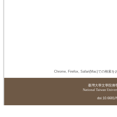
Chrome, Firefox, Safari(
臺灣大學
文學院佛
National Taiwan Universi
doi:10.6681