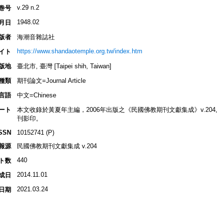
v.29 n.2
巻号
1948.02
月日
版者
海潮音雜誌社
https://www.shandaotemple.org.tw/index.htm
イト
版地
臺北市, 臺灣 [Taipei shih, Taiwan]
種類
期刊論文=Journal Article
言語
中文=Chinese
ート
本文收錄於黃夏年主編，2006年出版之《民國佛教期刊文獻集成》v.204, p.1
刊影印。
SSN
10152741 (P)
報源
民國佛教期刊文獻集成 v.204
440
ト数
2014.11.01
成日
2021.03.24
日期