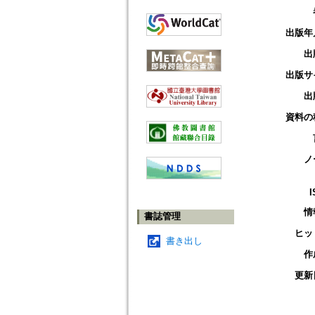
出版年
出
出版サ
出
資料の
ノ
I
情
書誌管理
ヒッ
書き出し
作
更新