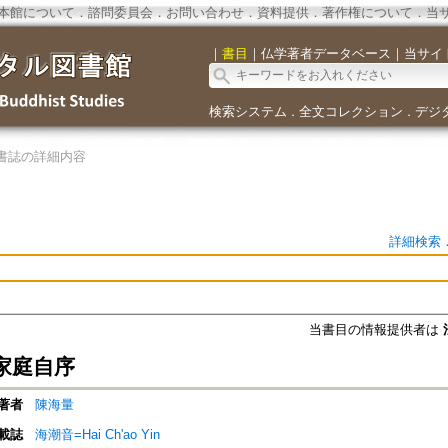
本館について
．
諮問委員会
．
お問い合わせ
．
資料提供
．
著作権について
．
当
｜
書目
｜
仏学著者データベース
｜
当サイ
検索システム
全文コレクション
デジ
．
．
書誌の詳細内容
詳細検索
当書目の情報提供者は
家庭自序
著者
陳海量
載誌
海潮音=Hai Ch'ao Yin