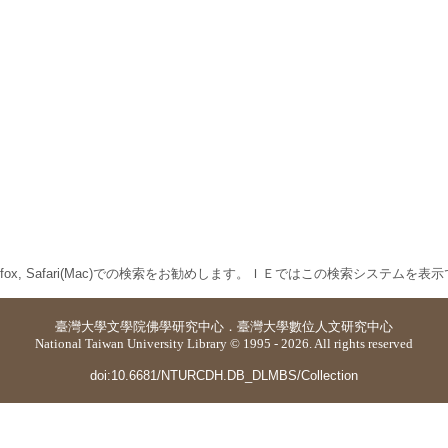
 Firefox, Safari(Mac)での検索をお勧めします。ＩＥではこの検索システムを
臺灣大學
文學院佛學研究中心
．
臺灣大學數位人文研究中心
National Taiwan University Library © 1995 - 2026. All rights reserved
doi:10.6681/NTURCDH.DB_DLMBS/Collection