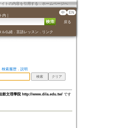
サイトの内容を引用する
．
ホームページへ
中
EN
ト内
｜
戻る
タル仏経
言語レッスン
リンク
．
．
．
検索履歴
．
説明
法鼓文理學院 http://www.dila.edu.tw/
です