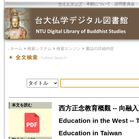
サイトマップ
．
本館について
．
諮問委員会
．
．
ホーム
>
検索システム
>
検索エンジン
>
書誌の詳細内容
本文を読む
西方正念教育概觀 -- 向融入正念
Education in the West -- 
Education in Taiwan