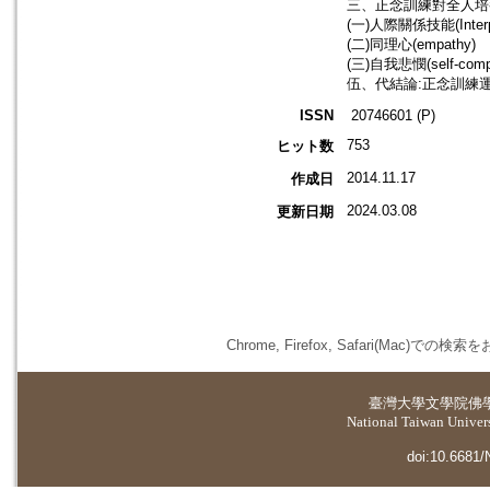
三、正念訓練對全人培
(一)人際關係技能(Interperso
(二)同理心(empathy)
(三)自我悲憫(self-comp
伍、代結論:正念訓練
ISSN
20746601 (P)
753
ヒット数
2014.11.17
作成日
2024.03.08
更新日期
Chrome, Firefox, Safari(
臺灣大學
文學院佛
National Taiwan Universi
doi:10.6681