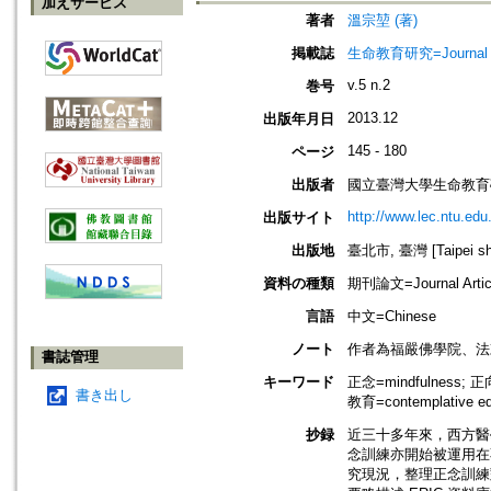
加えサービス
著者
溫宗堃 (著)
掲載誌
生命教育研究=Journal of 
v.5 n.2
巻号
2013.12
出版年月日
145 - 180
ページ
出版者
國立臺灣大學生命教育
http://www.lec.ntu.edu
出版サイト
出版地
臺北市, 臺灣 [Taipei shi
資料の種類
期刊論文=Journal Artic
言語
中文=Chinese
ノート
作者為福嚴佛學院、法
書誌管理
キーワード
正念=mindfulness; 正向
書き出し
教育=contemplative ed
抄録
近三十多年來，西方醫
念訓練亦開始被運用在
究現況，整理正念訓練