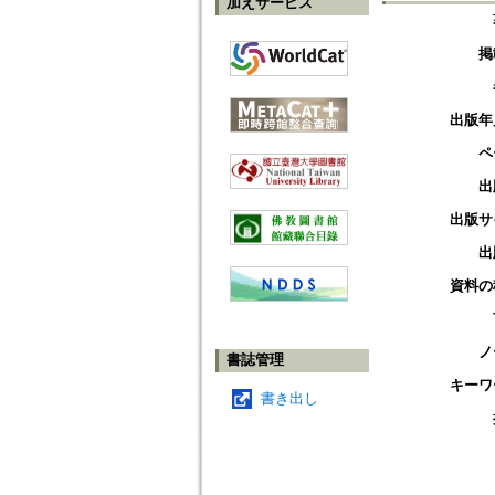
加えサービス
掲
出版年
ペ
出
出版サ
出
資料の
ノ
書誌管理
キーワ
書き出し