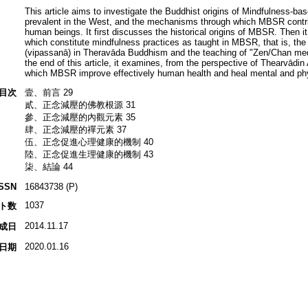
This article aims to investigate the Buddhist origins of Mindfulness-b
prevalent in the West, and the mechanisms through which MBSR contrib
human beings. It first discusses the historical origins of MBSR. Then it
which constitute mindfulness practices as taught in MBSR, that is, the 
(vipassanā) in Theravāda Buddhism and the teaching of "Zen/Chan med
the end of this article, it examines, from the perspective of Thearvā
which MBSR improve effectively human health and heal mental and phy
目次
壹、前言 29
貳、正念減壓的佛教根源 31
參、正念減壓的內觀元素 35
肆、正念減壓的禪元素 37
伍、正念促進心理健康的機制 40
陸、正念促進生理健康的機制 43
柒、結論 44
ISSN
16843738 (P)
1037
ト数
2014.11.17
成日
2020.01.16
日期