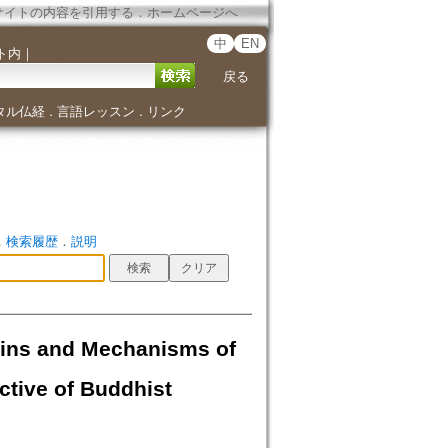
サイトの内容を引用する
．
ホームページへ
中
EN
ト内
｜
戻る
タル仏経
言語レッスン
リンク
．
．
．
検索履歴
．
説明
nd Mechanisms of
tive of Buddhist