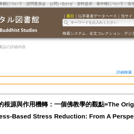
本館について
．
諮問委員会
．
お問い合わせ
．
資料提供
．
著作権について
．
当
｜
書目
｜
仏学著者データベース
｜
当サイ
検索システム
全文コレクション
デジ
．
．
書誌の詳細内容
詳細検索
源與作用機轉：一個佛教學的觀點=The Origins a
ess-Based Stress Reduction: From A Perspec