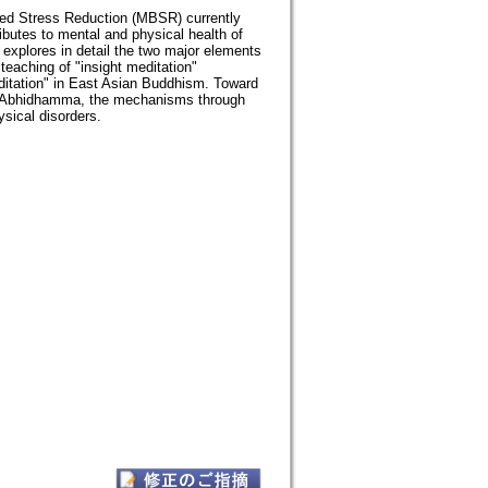
ased Stress Reduction (MBSR) currently
utes to mental and physical health of
 explores in detail the two major elements
teaching of "insight meditation"
itation" in East Asian Buddhism. Toward
din Abhidhamma, the mechanisms through
sical disorders.