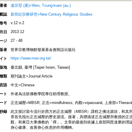
著者
溫宗堃 (著)=Wen, Tzung-kuen (au.)
載誌
新世紀宗教研究=New Century Religious Studies
v.12 n.2
巻号
2013.12
月日
27 - 48
ージ
版者
世界宗教博物館發展基金會附設出版社
https://www.mwr.org.tw/
イト
版地
臺北縣, 臺灣 [Taipei hsien, Taiwan]
種類
期刊論文=Journal Article
言語
中文=Chinese
ート
作者為法鼓佛教學院專任助理教授。
ード
正念減壓=MBSR; 正念=mindfulness; 內觀=vipassanā; 上座部=Theravā
抄録
此文探討當今流行於西方的正念減壓（MBSR）課程之佛法源頭，和其
章首先指出正念減壓的歷史源流。接著，具體描述正念減壓所教授的正
觀」和東亞大乘佛教的「禪」。文章的最後則依據上座部阿毘達磨的理
身心健康、改善身心疾患的作用機轉。