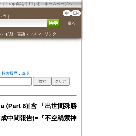
サイトの内容を引用する
．
ホームページへ
中
EN
ト内
｜
戻る
タル仏経
言語レッスン
リンク
．
．
．
検索履歴
．
説明
araja (Part 6)[含 「出世間殊勝
成中間報告)=『不空羂索神