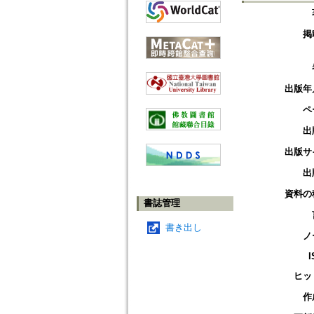
掲
出版年
ペ
出
出版サ
出
資料の
書誌管理
書き出し
ノ
I
ヒッ
作