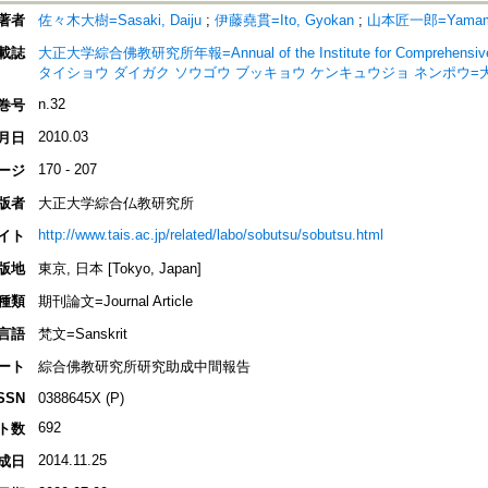
著者
佐々木大樹=Sasaki, Daiju
;
伊藤堯貫=Ito, Gyokan
;
山本匠一郎=Yamamoto
載誌
大正大学綜合佛教研究所年報=Annual of the Institute for Comprehensive Stu
タイショウ ダイガク ソウゴウ ブッキョウ ケンキュウジョ ネンポウ
n.32
巻号
2010.03
月日
170 - 207
ージ
版者
大正大学綜合仏教研究所
http://www.tais.ac.jp/related/labo/sobutsu/sobutsu.html
イト
版地
東京, 日本 [Tokyo, Japan]
種類
期刊論文=Journal Article
言語
梵文=Sanskrit
ート
綜合佛教研究所研究助成中間報告
SSN
0388645X (P)
692
ト数
2014.11.25
成日