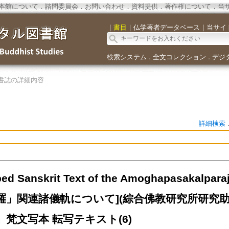
本館について
．
諮問委員会
．
お問い合わせ
．
資料提供
．
著作権について
．
当
｜
書目
｜
仏学著者データベース
｜
当サイ
検索システム
全文コレクション
デジ
．
．
書誌の詳細内容
詳細検索
bed Sanskrit Text of the Amoghapasakalp
羅」関連諸儀軌について](綜合佛教研究所研究助
梵文写本 転写テキスト(6)