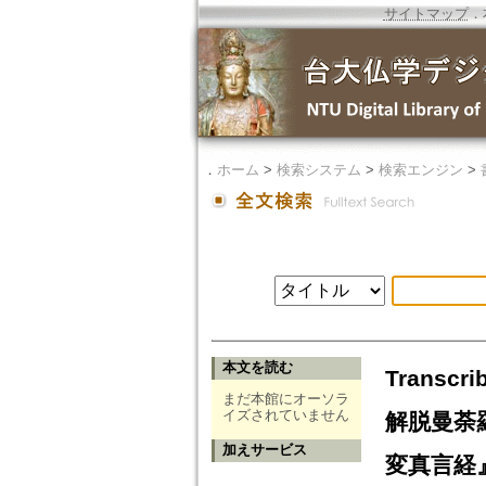
サイトマップ
．
．
ホーム
>
検索システム
>
検索エンジン
>
本文を読む
Transcri
まだ本館にオーソラ
イズされていません
解脱曼荼
加えサービス
変真言経』