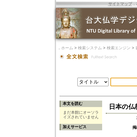
サイトマップ
．
．
ホーム
>
検索システム
>
検索エンジン
>
本文を読む
日本の仏
まだ本館にオーソラ
イズされていません
加えサービス
掲