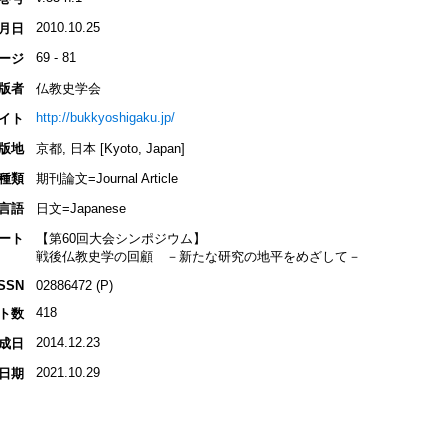
2010.10.25
月日
69 - 81
ージ
版者
仏教史学会
http://bukkyoshigaku.jp/
イト
版地
京都, 日本 [Kyoto, Japan]
種類
期刊論文=Journal Article
言語
日文=Japanese
ート
【第60回大会シンポジウム】
戦後仏教史学の回顧 －新たな研究の地平をめざして－
ISSN
02886472 (P)
418
ト数
2014.12.23
成日
2021.10.29
日期