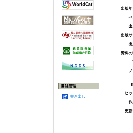
出版年
ペ
出
出版サ
出
資料の
ノ
書誌管理
ヒッ
書き出し
作
更新