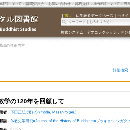
本館について
．
諮問委員会
．
お問い合わせ
．
資料提供
．
著作権について
．
当
｜
書目
｜
仏学著者データベース
｜
当サイ
検索システム
全文コレクション
デジ
．
．
書誌の詳細内容
詳細検索
教学の120年を回顧して
著者
下田正弘 (著)=Shimoda, Masahiro (au.)
載誌
仏教史学研究=Journal of the History of Buddhism=ブッキョウ シガク ケ
v.53 n.1
巻号