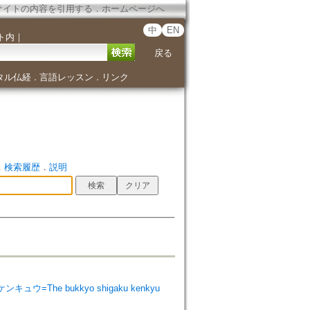
サイトの内容を引用する
．
ホームページへ
中
EN
ト内
｜
戻る
タル仏経
言語レッスン
リンク
．
．
．
検索履歴
．
説明
ンキュウ=The bukkyo shigaku kenkyu