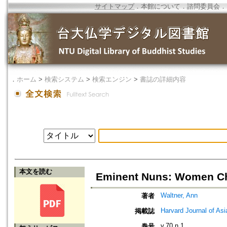
サイトマップ
．
本館について
．
諮問委員会
．
．
ホーム
>
検索システム
>
検索エンジン
>
書誌の詳細内容
本文を読む
Eminent Nuns: Women Ch
Waltner, Ann
著者
Harvard Journal of Asi
掲載誌
v.70 n.1
巻号