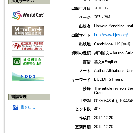
加えサービス
2010.06
出版年月日
287 - 294
ページ
Harvard-Yenching Insti
出版者
http://www.hjas.org/
出版サイト
出版地
Cambridge, UK [劍橋,
資料の種類
期刊論文=Journal Artic
言語
英文=English
Author Affiliations: Un
ノート
BUDDHIST nuns
キーワード
The article reviews t
抄録
Grant.
書誌管理
ISSN
00730548 (P); 1944645
書き出し
407
ヒット数
2014.12.29
作成日
2019.12.20
更新日期