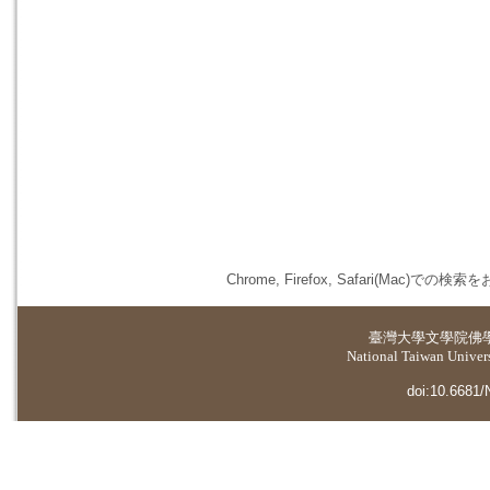
Chrome, Firefox, Safari(
臺灣大學
文學院佛
National Taiwan Universi
doi:10.6681