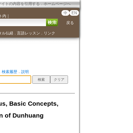
サイトの内容を引用する
．
ホームページへ
中
EN
ト内
｜
戻る
タル仏経
言語レッスン
リンク
．
．
．
検索履歴
．
説明
sic Concepts,
ion of Dunhuang