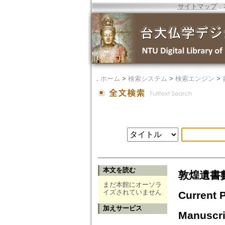
サイトマップ
．
．
ホーム
>
検索システム
>
検索エンジン
>
本文を読む
敦煌遺書數
まだ本館にオーソラ
イズされていません
Current P
加えサービス
Manuscri