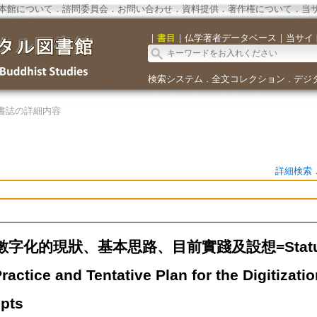
本館について
．
諮問委員会
．
お問い合わせ
．
資料提供
．
著作権について
．
当
｜
書目
｜
仏学著者データベース
｜
当サイ
検索システム
全文コレクション
デジ
．
．
書誌の詳細内容
詳細検索
字化的現狀、基本思路、目前實踐及設想=Status, Ba
ractice and Tentative Plan for the Digitizat
pts