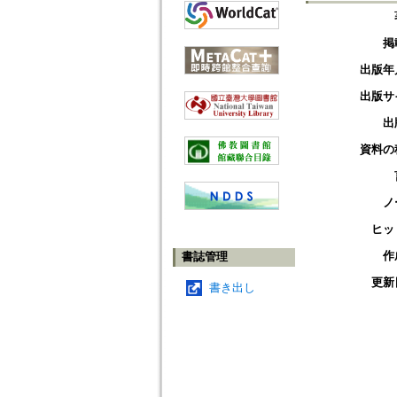
掲
出版年
出版サ
出
資料の
ノ
ヒッ
作
書誌管理
更新
書き出し