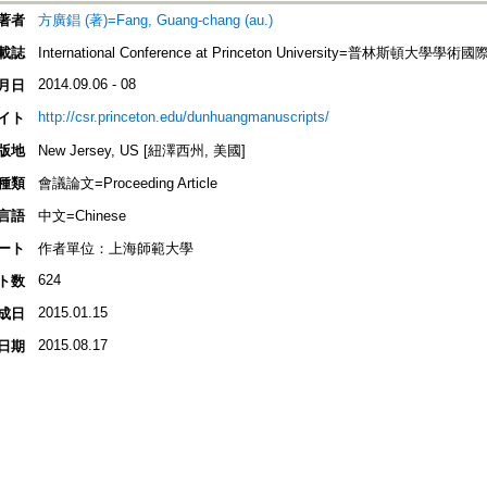
著者
方廣錩 (著)=Fang, Guang-chang (au.)
載誌
International Conference at Princeton University=普林斯頓大學學
2014.09.06 - 08
月日
http://csr.princeton.edu/dunhuangmanuscripts/
イト
版地
New Jersey, US [紐澤西州, 美國]
種類
會議論文=Proceeding Article
言語
中文=Chinese
ート
作者單位：上海師範大學
624
ト数
2015.01.15
成日
2015.08.17
日期