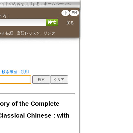
サイトの内容を引用する
．
ホームページへ
中
EN
ト内
｜
戻る
タル仏経
言語レッスン
リンク
．
．
．
検索履歴
．
説明
 the Complete
lassical Chinese : with