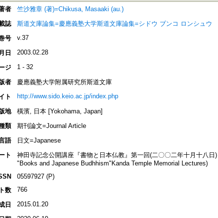
著者
竺沙雅章 (著)=Chikusa, Masaaki (au.)
載誌
斯道文庫論集=慶應義塾大学斯道文庫論集=シドウ ブンコ ロンシュウ
v.37
巻号
2003.02.28
月日
1 - 32
ージ
版者
慶應義塾大学附属研究所斯道文庫
http://www.sido.keio.ac.jp/index.php
イト
版地
橫濱, 日本 [Yokohama, Japan]
種類
期刊論文=Journal Article
言語
日文=Japanese
ート
神田寺記念公開講座『書物と日本仏教』第一回(二〇〇二年十月十八日)
"Books and Japanese Budhhism"Kanda Temple Memorial Lectures)
SSN
05597927 (P)
766
ト数
2015.01.20
成日