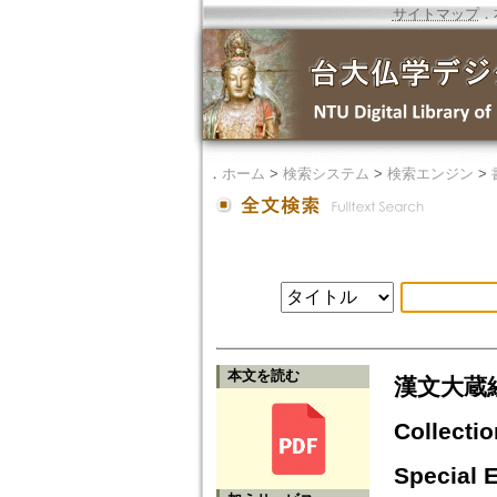
サイトマップ
．
．
ホーム
>
検索システム
>
検索エンジン
>
本文を読む
漢文大蔵経
Collectio
Special 