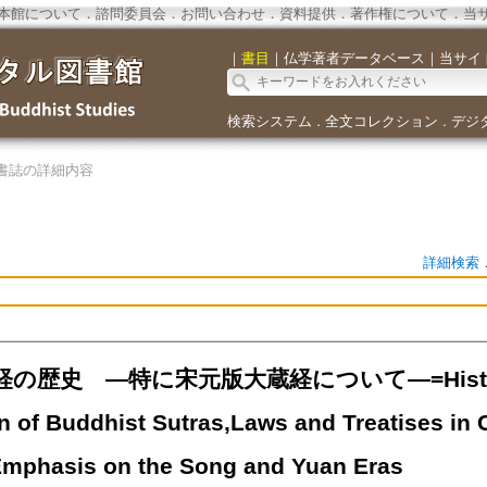
本館について
．
諮問委員会
．
お問い合わせ
．
資料提供
．
著作権について
．
当
｜
書目
｜
仏学著者データベース
｜
当サイ
検索システム
全文コレクション
デジ
．
．
書誌の詳細内容
詳細検索
の歴史 ―特に宋元版大蔵経について―=History of
n of Buddhist Sutras,Laws and Treatises in C
Emphasis on the Song and Yuan Eras