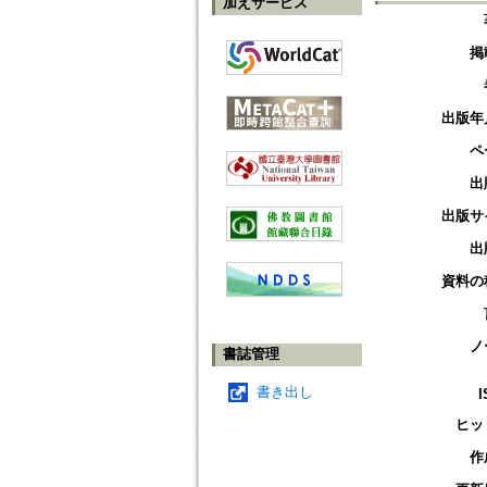
加えサービス
掲
出版年
ペ
出
出版サ
出
資料の
ノ
書誌管理
書き出し
I
ヒッ
作