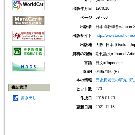
1978.10
出版年月日
59 - 63
ページ
出版者
日本道教學會=Japan Socie
http://www.taoistic-res
出版サイト
出版地
大阪, 日本 [Osaka, Ja
資料の種類
期刊論文=Journal Artic
言語
日文=Japanese
ISSN
04957180 (P)
本の情報
元史釈老伝の研究
.
野
書誌管理
270
ヒット数
書き出し
2015.01.20
作成日
2021.11.15
更新日期