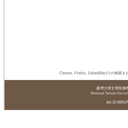
Chrome, Firefox, Safari(
臺灣大學
文學院佛
National Taiwan Universi
doi:10.6681