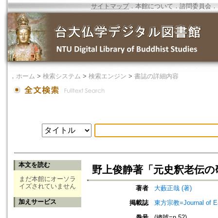
サイトマップ
．
本館について
．
諮問委員会
．
．
ホーム
>
検索システム
>
検索エンジン
>
書誌の詳細内容
本文を読む
野上俊静著「元史釈老伝の
まだ本館にオーソラ
イズされていません
著者
大藪正哉 (著)
加えサービス
掲載誌
東方宗教=Journal of 
巻号
(總號=n.52)