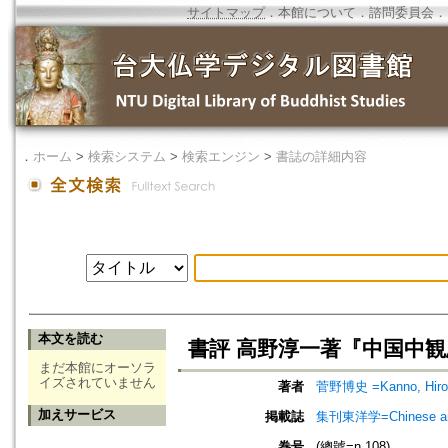
サイトマップ
．
本館について
．
諮問委員会
．
．
ホーム
>
検索システム
>
検索エンジン
>
書誌の詳細内容
本文を読む
書評 高野淳一著『中国中観
まだ本館にオーソラ
イズされていません
著者
菅野博史 =Kanno, Hiro
加えサービス
掲載誌
集刊東洋学=Chinese an
巻号
(總號=n.108)