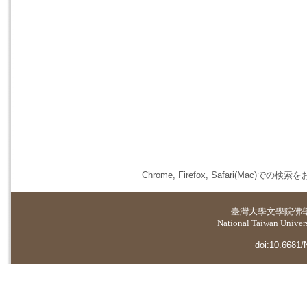
Chrome, Firefox, Safari(
臺灣大學
文學院佛
National Taiwan Universi
doi:10.6681