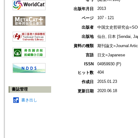
2013
出版年月日
107 - 121
ページ
出版者
中国文史哲研究会=SOCIET
出版地
仙台, 日本 [Sendai, Ja
資料の種類
期刊論文=Journal Artic
言語
日文=Japanese
ISSN
04959930 (P)
404
ヒット数
2015.01.23
作成日
書誌管理
2020.06.18
更新日期
書き出し