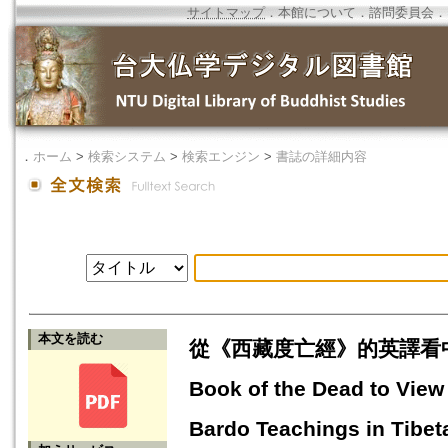
サイトマップ
．
本館について
．
諮問委員会
．
．
ホーム
>
検索システム
>
検索エンジン
>
書誌の詳細内容
本文を読む
從《西藏度亡經》的英譯看中陰
Book of the Dead to View
Bardo Teachings in Tibe