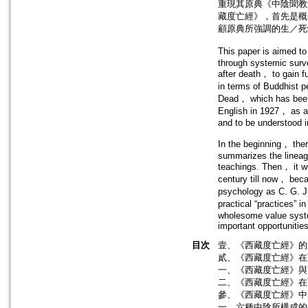
重現其原典《中陰聞教
藏度亡經》，首先是概
顧原典所強調的生／死
This paper is aimed t
through systemic surve
after death， to gain 
in terms of Buddhist 
Dead， which has been d
English in 1927， as an
and to be understood i
In the beginning， ther
summarizes the lineag
teachings. Then， it wi
century till now， beca
psychology as C. G. Jun
practical “practices” i
wholesome value system
important opportunitie
目次
壹、《西藏度亡經》的
貳、《西藏度亡經》在西
一、《西藏度亡經》與Evan
二、《西藏度亡經》在西
參、《西藏度亡經》中
一、六種中陰所構成的生