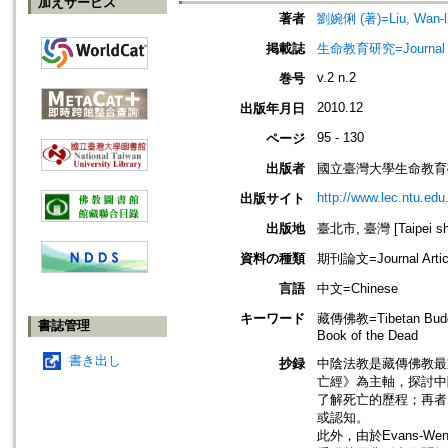
加えサービス
著者
劉婉俐 (著)=Liu, Wan-li 
掲載誌
生命教育研究=Journal of 
v.2 n.2
巻号
2010.12
出版年月日
95 - 130
ページ
出版者
國立臺灣大學生命教育
http://www.lec.ntu.edu
出版サイト
出版地
臺北市, 臺灣 [Taipei shi
資料の種類
期刊論文=Journal Artic
言語
中文=Chinese
キーワード
藏傳佛教=Tibetan Budd
書誌管理
Book of the Dead
書き出し
抄録
中陰法教是藏傳佛教最
亡經》為主軸，探討中
了解死亡的歷程；再者
或認知。
此外，由於Evans-