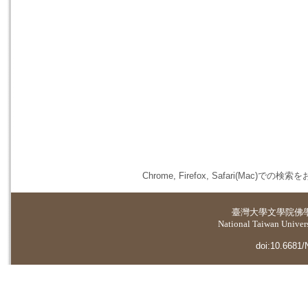
Chrome, Firefox, Safari(
臺灣大學
文學院佛
National Taiwan Universi
doi:10.6681