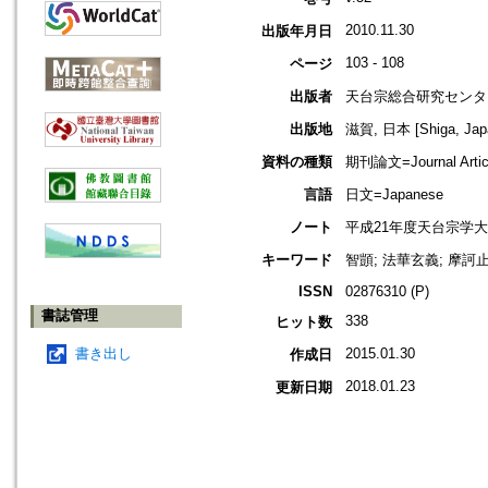
2010.11.30
出版年月日
103 - 108
ページ
出版者
天台宗総合研究センタ
出版地
滋賀, 日本 [Shiga, Jap
資料の種類
期刊論文=Journal Artic
言語
日文=Japanese
ノート
平成21年度天台宗学
キーワード
智顗; 法華玄義; 摩訶
ISSN
02876310 (P)
書誌管理
338
ヒット数
書き出し
2015.01.30
作成日
2018.01.23
更新日期