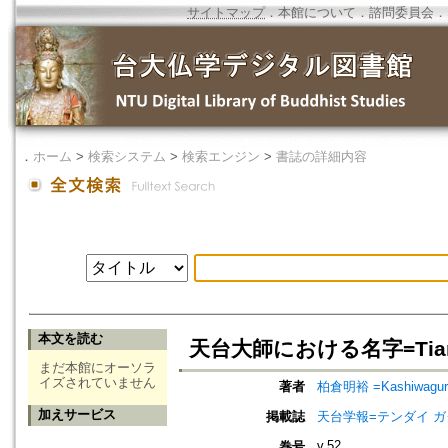
サイトマップ
．
本館について
．
諮問委員会
．
．
ホーム
>
検索システム
>
検索エンジン
>
書誌の詳細内容
本文を読む
天台大師における名字=Tian tai Z
まだ本館にオーソラ
イズされていません
著者
柏倉明裕 =Kashiwagura,
加えサービス
掲載誌
天台学報=テンダイ ガクホウ=J
v.52
巻号